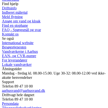
Find hjælp
Driftsinfo
Indberet målertal
Meld flytning
Ansøg om vand og kloak
Find en stophane
FAQ - Spørgsmål og svar
Kontakt os
Se også
International website
Besøgstjenesten
Vandværkerne i Aarhus
EAN- og CVR-numre
For leverandører
Lokale vandværker
Åbningstider
Mandag - fredag kl. 08.00-15.00. Uge 30-32: 08.00-12.00 ved ikke-
akutte henvendelser
Support
Telefon 89 47 10 00
aarhusvand@aarhusvand.dk
Driftvagt hele døgnet
Telefon 89 47 10 00
Persondata
Tilgængelighedserklæring