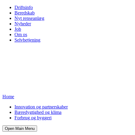
Driftsinfo
Beredskab
Nyt renseanlæg
Nyheder
Job
Om os
Selvbetjening
Home
Innovation og partnerskaber
Bæredygtighed og klima
Forbrug og byggeri
Open Main Menu