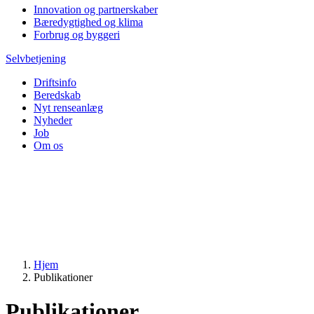
Innovation og partnerskaber
Bæredygtighed og klima
Forbrug og byggeri
Selvbetjening
Driftsinfo
Beredskab
Nyt renseanlæg
Nyheder
Job
Om os
Hjem
Publikationer
Publikationer