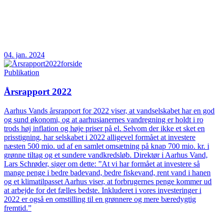
04. jan. 2024
Publikation
Årsrapport 2022
Aarhus Vands årsrapport for 2022 viser, at vandselskabet har en god
og sund økonomi, og at aarhusianernes vandregning er holdt i ro
trods høj inflation og høje priser på el. Selvom der ikke et sket en
prisstigning, har selskabet i 2022 alligevel formået at investere
næsten 500 mio. ud af en samlet omsætning på knap 700 mio. kr. i
grønne tiltag og et sundere vandkredsløb. Direktør i Aarhus Vand,
Lars Schrøder, siger om dette: ”At vi har formået at investere så
mange penge i bedre badevand, bedre fiskevand, rent vand i hanen
og et klimatilpasset Aarhus viser, at forbrugernes penge kommer ud
at arbejde for det fælles bedste. Inkluderet i vores investeringer i
2022 er også en omstilling til en grønnere og mere bæredygtig
fremtid.”