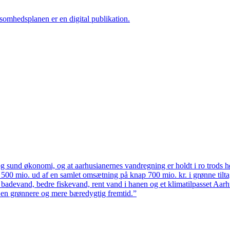
ksomhedsplanen er en digital publikation.
 sund økonomi, og at aarhusianernes vandregning er holdt i ro trods høj
ten 500 mio. ud af en samlet omsætning på knap 700 mio. kr. i grønne til
 badevand, bedre fiskevand, rent vand i hanen og et klimatilpasset Aarh
il en grønnere og mere bæredygtig fremtid.”