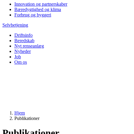
Innovation og partnerskaber
Bæredygtighed og klima
Forbrug og byggeri
Selvbetjening
Driftsinfo
Beredskab
Nyt renseanlæg
Nyheder
Job
Om os
Hjem
Publikationer
Publikationer