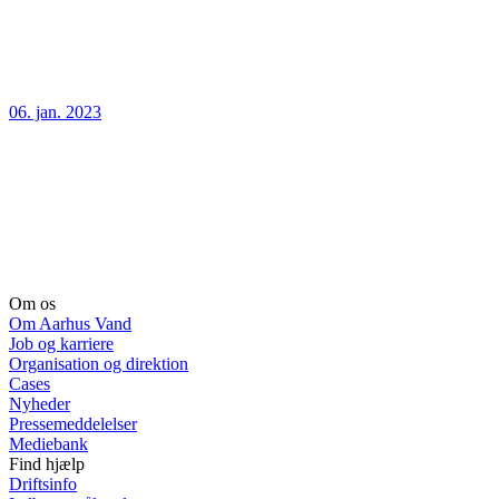
06. jan. 2023
Om os
Om Aarhus Vand
Job og karriere
Organisation og direktion
Cases
Nyheder
Pressemeddelelser
Mediebank
Find hjælp
Driftsinfo