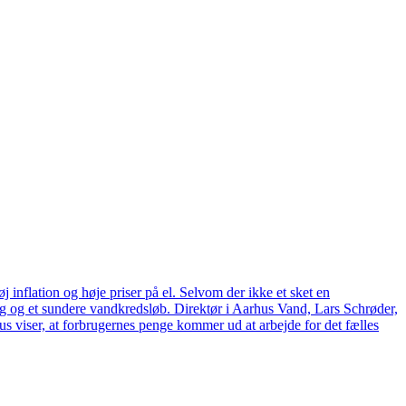
 inflation og høje priser på el. Selvom der ikke et sket en
tag og et sundere vandkredsløb. Direktør i Aarhus Vand, Lars Schrøder,
us viser, at forbrugernes penge kommer ud at arbejde for det fælles