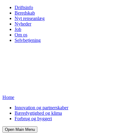
Driftsinfo
Beredskab
Nyt renseanlæg
Nyheder
Job
Om os
Selvbetjening
Home
Innovation og partnerskaber
Bæredygtighed og klima
Forbrug og byggeri
Open Main Menu