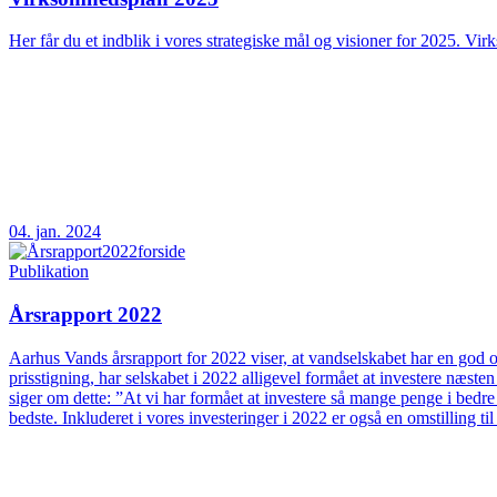
Her får du et indblik i vores strategiske mål og visioner for 2025. Vir
04. jan. 2024
Publikation
Årsrapport 2022
Aarhus Vands årsrapport for 2022 viser, at vandselskabet har en god og
prisstigning, har selskabet i 2022 alligevel formået at investere næs
siger om dette: ”At vi har formået at investere så mange penge i bedre
bedste. Inkluderet i vores investeringer i 2022 er også en omstilling t