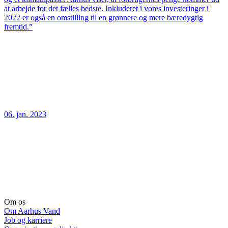
at arbejde for det fælles bedste. Inkluderet i vores investeringer i
2022 er også en omstilling til en grønnere og mere bæredygtig
fremtid.”
06. jan. 2023
Om os
Om Aarhus Vand
Job og karriere