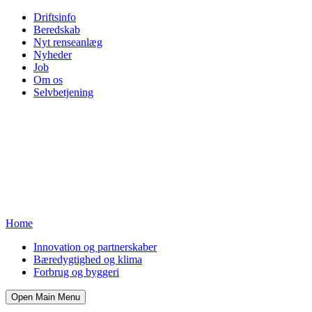
Driftsinfo
Beredskab
Nyt renseanlæg
Nyheder
Job
Om os
Selvbetjening
Home
Innovation og partnerskaber
Bæredygtighed og klima
Forbrug og byggeri
Open Main Menu