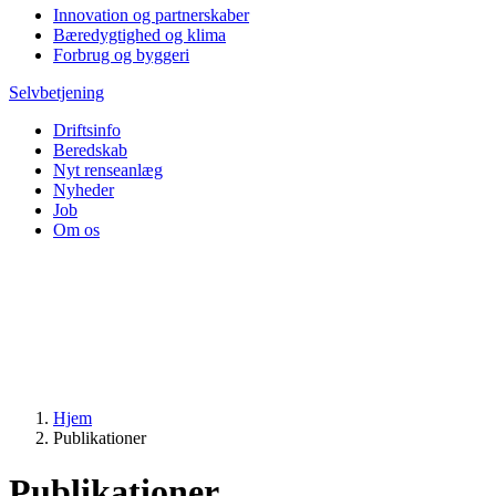
Innovation og partnerskaber
Bæredygtighed og klima
Forbrug og byggeri
Selvbetjening
Driftsinfo
Beredskab
Nyt renseanlæg
Nyheder
Job
Om os
Hjem
Publikationer
Publikationer