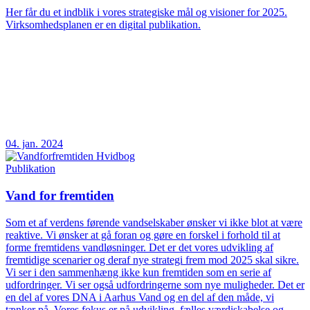
Her får du et indblik i vores strategiske mål og visioner for 2025.
Virksomhedsplanen er en digital publikation.
04. jan. 2024
Publikation
Vand for fremtiden
Som et af verdens førende vandselskaber ønsker vi ikke blot at være
reaktive. Vi ønsker at gå foran og gøre en forskel i forhold til at
forme fremtidens vandløsninger. Det er det vores udvikling af
fremtidige scenarier og deraf nye strategi frem mod 2025 skal sikre.
Vi ser i den sammenhæng ikke kun fremtiden som en serie af
udfordringer. Vi ser også udfordringerne som nye muligheder. Det er
en del af vores DNA i Aarhus Vand og en del af den måde, vi
tænker på. Vores fokus er på udvikling, fælles værdiskabelse og