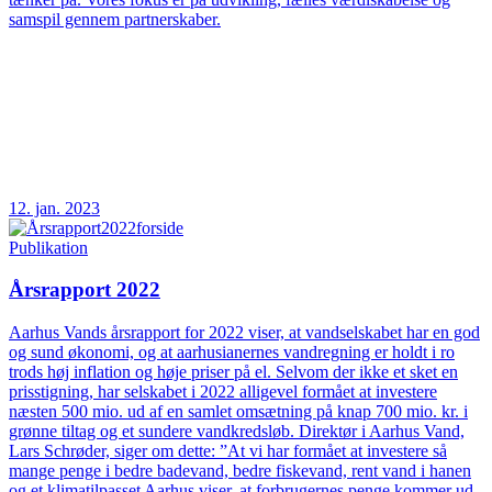
samspil gennem partnerskaber.
12. jan. 2023
Publikation
Årsrapport 2022
Aarhus Vands årsrapport for 2022 viser, at vandselskabet har en god
og sund økonomi, og at aarhusianernes vandregning er holdt i ro
trods høj inflation og høje priser på el. Selvom der ikke et sket en
prisstigning, har selskabet i 2022 alligevel formået at investere
næsten 500 mio. ud af en samlet omsætning på knap 700 mio. kr. i
grønne tiltag og et sundere vandkredsløb. Direktør i Aarhus Vand,
Lars Schrøder, siger om dette: ”At vi har formået at investere så
mange penge i bedre badevand, bedre fiskevand, rent vand i hanen
og et klimatilpasset Aarhus viser, at forbrugernes penge kommer ud