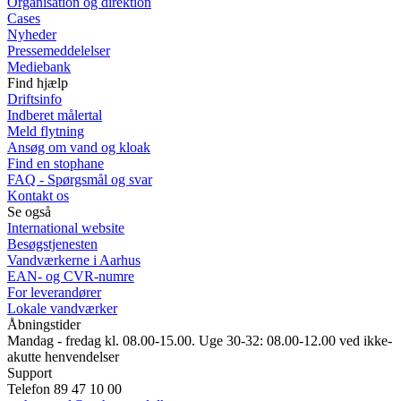
Organisation og direktion
Cases
Nyheder
Pressemeddelelser
Mediebank
Find hjælp
Driftsinfo
Indberet målertal
Meld flytning
Ansøg om vand og kloak
Find en stophane
FAQ - Spørgsmål og svar
Kontakt os
Se også
International website
Besøgstjenesten
Vandværkerne i Aarhus
EAN- og CVR-numre
For leverandører
Lokale vandværker
Åbningstider
Mandag - fredag kl. 08.00-15.00. Uge 30-32: 08.00-12.00 ved ikke-
akutte henvendelser
Support
Telefon 89 47 10 00