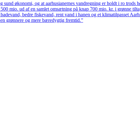
 sund økonomi, og at aarhusianernes vandregning er holdt i ro trods høj
ten 500 mio. ud af en samlet omsætning på knap 700 mio. kr. i grønne til
 badevand, bedre fiskevand, rent vand i hanen og et klimatilpasset Aarh
il en grønnere og mere bæredygtig fremtid.”