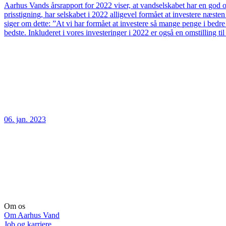
Aarhus Vands årsrapport for 2022 viser, at vandselskabet har en god og
prisstigning, har selskabet i 2022 alligevel formået at investere næs
siger om dette: ”At vi har formået at investere så mange penge i bedre
bedste. Inkluderet i vores investeringer i 2022 er også en omstilling t
06. jan. 2023
Om os
Om Aarhus Vand
Job og karriere