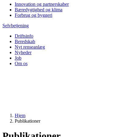
Innovation og partnerskaber
Bæredygtighed og klima
Forbrug og byggeri
Selvbetjening
Driftsinfo
Beredskab
Nyt renseanlæg
Nyheder
Job
Om os
Hjem
Publikationer
Publikationer