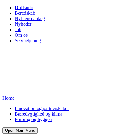
Driftsinfo
Beredskab
Nyt renseanlæg
Nyheder
Job
Om os
Selvbetjening
Home
Innovation og partnerskaber
Bæredygtighed og klima
Forbrug og byggeri
Open Main Menu