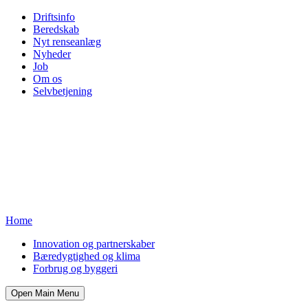
Driftsinfo
Beredskab
Nyt renseanlæg
Nyheder
Job
Om os
Selvbetjening
Home
Innovation og partnerskaber
Bæredygtighed og klima
Forbrug og byggeri
Open Main Menu