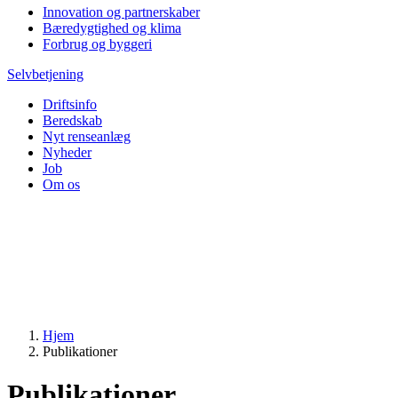
Innovation og partnerskaber
Bæredygtighed og klima
Forbrug og byggeri
Selvbetjening
Driftsinfo
Beredskab
Nyt renseanlæg
Nyheder
Job
Om os
Hjem
Publikationer
Publikationer