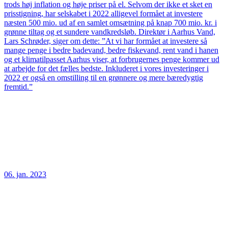
trods høj inflation og høje priser på el. Selvom der ikke et sket en
prisstigning, har selskabet i 2022 alligevel formået at investere
næsten 500 mio. ud af en samlet omsætning på knap 700 mio. kr. i
grønne tiltag og et sundere vandkredsløb. Direktør i Aarhus Vand,
Lars Schrøder, siger om dette: ”At vi har formået at investere så
mange penge i bedre badevand, bedre fiskevand, rent vand i hanen
og et klimatilpasset Aarhus viser, at forbrugernes penge kommer ud
at arbejde for det fælles bedste. Inkluderet i vores investeringer i
2022 er også en omstilling til en grønnere og mere bæredygtig
fremtid.”
06. jan. 2023