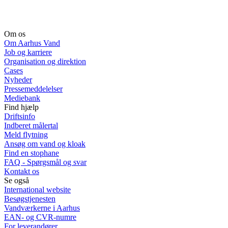
Om os
Om Aarhus Vand
Job og karriere
Organisation og direktion
Cases
Nyheder
Pressemeddelelser
Mediebank
Find hjælp
Driftsinfo
Indberet målertal
Meld flytning
Ansøg om vand og kloak
Find en stophane
FAQ - Spørgsmål og svar
Kontakt os
Se også
International website
Besøgstjenesten
Vandværkerne i Aarhus
EAN- og CVR-numre
For leverandører