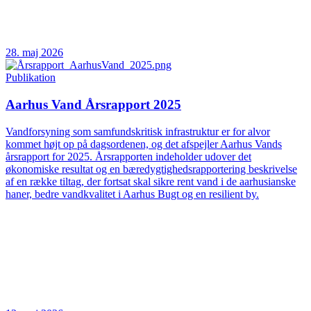
28. maj 2026
Publikation
Aarhus Vand Årsrapport 2025
Vandforsyning som samfundskritisk infrastruktur er for alvor
kommet højt op på dagsordenen, og det afspejler Aarhus Vands
årsrapport for 2025. Årsrapporten indeholder udover det
økonomiske resultat og en bæredygtighedsrapportering beskrivelse
af en række tiltag, der fortsat skal sikre rent vand i de aarhusianske
haner, bedre vandkvalitet i Aarhus Bugt og en resilient by.