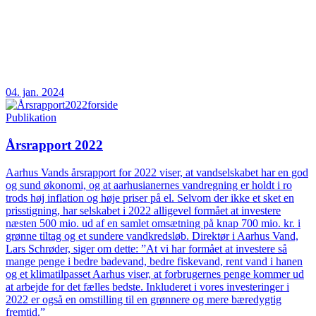
04. jan. 2024
Publikation
Årsrapport 2022
Aarhus Vands årsrapport for 2022 viser, at vandselskabet har en god
og sund økonomi, og at aarhusianernes vandregning er holdt i ro
trods høj inflation og høje priser på el. Selvom der ikke et sket en
prisstigning, har selskabet i 2022 alligevel formået at investere
næsten 500 mio. ud af en samlet omsætning på knap 700 mio. kr. i
grønne tiltag og et sundere vandkredsløb. Direktør i Aarhus Vand,
Lars Schrøder, siger om dette: ”At vi har formået at investere så
mange penge i bedre badevand, bedre fiskevand, rent vand i hanen
og et klimatilpasset Aarhus viser, at forbrugernes penge kommer ud
at arbejde for det fælles bedste. Inkluderet i vores investeringer i
2022 er også en omstilling til en grønnere og mere bæredygtig
fremtid.”