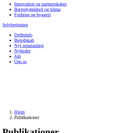
Innovation og partnerskaber
Bæredygtighed og klima
Forbrug og byggeri
Selvbetjening
Driftsinfo
Beredskab
Nyt renseanlæg
Nyheder
Job
Om os
Hjem
Publikationer
Publikationer