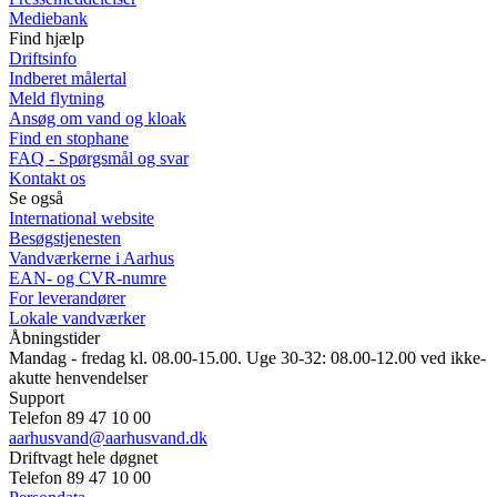
Mediebank
Find hjælp
Driftsinfo
Indberet målertal
Meld flytning
Ansøg om vand og kloak
Find en stophane
FAQ - Spørgsmål og svar
Kontakt os
Se også
International website
Besøgstjenesten
Vandværkerne i Aarhus
EAN- og CVR-numre
For leverandører
Lokale vandværker
Åbningstider
Mandag - fredag kl. 08.00-15.00. Uge 30-32: 08.00-12.00 ved ikke-
akutte henvendelser
Support
Telefon 89 47 10 00
aarhusvand@aarhusvand.dk
Driftvagt hele døgnet
Telefon 89 47 10 00