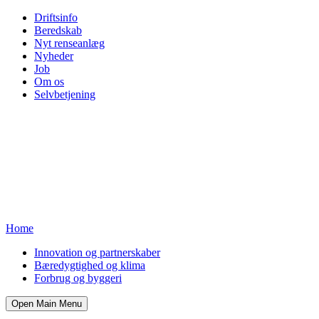
Driftsinfo
Beredskab
Nyt renseanlæg
Nyheder
Job
Om os
Selvbetjening
Home
Innovation og partnerskaber
Bæredygtighed og klima
Forbrug og byggeri
Open Main Menu