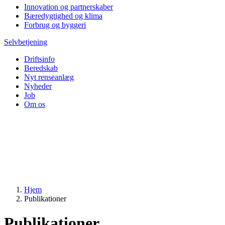
Innovation og partnerskaber
Bæredygtighed og klima
Forbrug og byggeri
Selvbetjening
Driftsinfo
Beredskab
Nyt renseanlæg
Nyheder
Job
Om os
Hjem
Publikationer
Publikationer