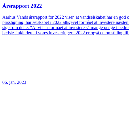
Årsrapport 2022
Aarhus Vands årsrapport for 2022 viser, at vandselskabet har en god og
prisstigning, har selskabet i 2022 alligevel formået at investere næs
siger om dette: ”At vi har formået at investere så mange penge i bedre
bedste. Inkluderet i vores investeringer i 2022 er også en omstilling t
06. jan. 2023