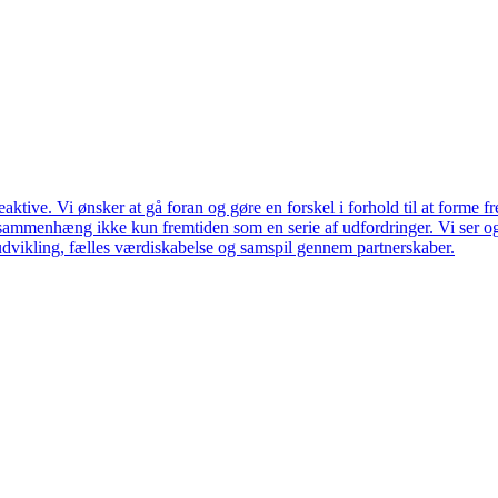
ktive. Vi ønsker at gå foran og gøre en forskel i forhold til at forme f
en sammenhæng ikke kun fremtiden som en serie af udfordringer. Vi ser 
udvikling, fælles værdiskabelse og samspil gennem partnerskaber.