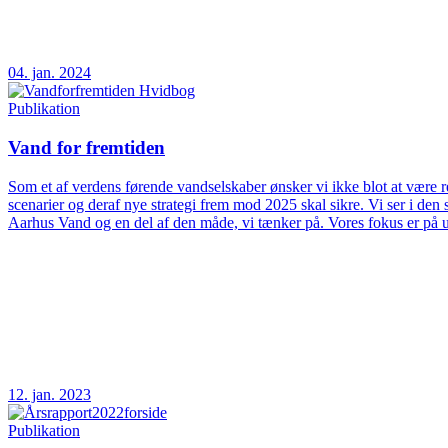
04. jan. 2024
Publikation
Vand for fremtiden
Som et af verdens førende vandselskaber ønsker vi ikke blot at være rea
scenarier og deraf nye strategi frem mod 2025 skal sikre. Vi ser i d
Aarhus Vand og en del af den måde, vi tænker på. Vores fokus er på 
12. jan. 2023
Publikation