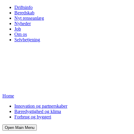
Driftsinfo
Beredskab
Nyt renseanlæg
Nyheder
Job
Om os
Selvbetjening
Home
Innovation og partnerskaber
Bæredygtighed og klima
Forbrug og byggeri
Open Main Menu