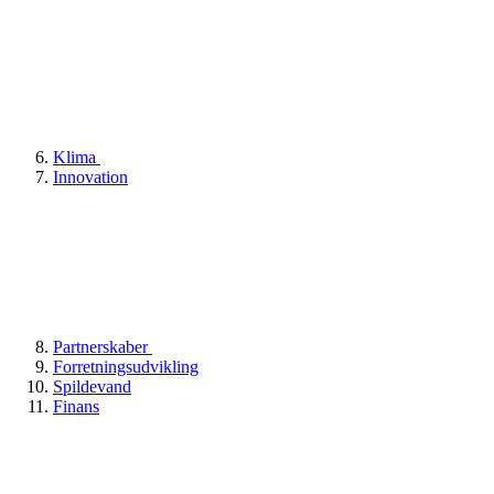
Klima
Innovation
Partnerskaber
Forretningsudvikling
Spildevand
Finans