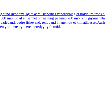
 sund økonomi, og at aarhusianernes vandregning er holdt i ro trods høj
ten 500 mio. ud af en samlet omsætning på knap 700 mio. kr. i grønne til
 badevand, bedre fiskevand, rent vand i hanen og et klimatilpasset Aarh
il en grønnere og mere bæredygtig fremtid.”