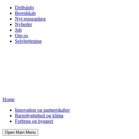
Driftsinfo
Beredskab
Nyt renseanlæg
Nyheder
Job
Om os
Selvbetjening
Home
Innovation og partnerskaber
Bæredygtighed og klima
Forbrug og byggeri
Open Main Menu