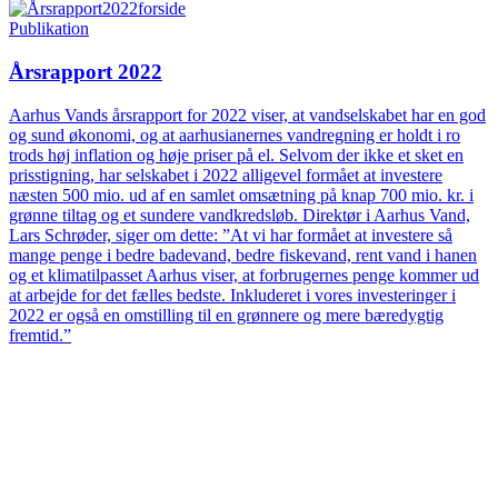
Publikation
Årsrapport 2022
Aarhus Vands årsrapport for 2022 viser, at vandselskabet har en god
og sund økonomi, og at aarhusianernes vandregning er holdt i ro
trods høj inflation og høje priser på el. Selvom der ikke et sket en
prisstigning, har selskabet i 2022 alligevel formået at investere
næsten 500 mio. ud af en samlet omsætning på knap 700 mio. kr. i
grønne tiltag og et sundere vandkredsløb. Direktør i Aarhus Vand,
Lars Schrøder, siger om dette: ”At vi har formået at investere så
mange penge i bedre badevand, bedre fiskevand, rent vand i hanen
og et klimatilpasset Aarhus viser, at forbrugernes penge kommer ud
at arbejde for det fælles bedste. Inkluderet i vores investeringer i
2022 er også en omstilling til en grønnere og mere bæredygtig
fremtid.”