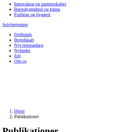
Innovation og partnerskaber
Bæredygtighed og klima
Forbrug og byggeri
Selvbetjening
Driftsinfo
Beredskab
Nyt renseanlæg
Nyheder
Job
Om os
Hjem
Publikationer
Publikationer