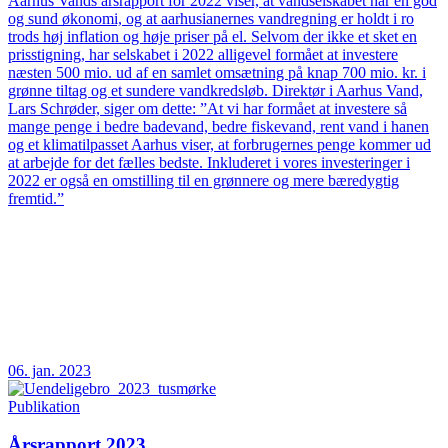
Aarhus Vands årsrapport for 2022 viser, at vandselskabet har en god
og sund økonomi, og at aarhusianernes vandregning er holdt i ro
trods høj inflation og høje priser på el. Selvom der ikke et sket en
prisstigning, har selskabet i 2022 alligevel formået at investere
næsten 500 mio. ud af en samlet omsætning på knap 700 mio. kr. i
grønne tiltag og et sundere vandkredsløb. Direktør i Aarhus Vand,
Lars Schrøder, siger om dette: ”At vi har formået at investere så
mange penge i bedre badevand, bedre fiskevand, rent vand i hanen
og et klimatilpasset Aarhus viser, at forbrugernes penge kommer ud
at arbejde for det fælles bedste. Inkluderet i vores investeringer i
2022 er også en omstilling til en grønnere og mere bæredygtig
fremtid.”
06. jan. 2023
Publikation
Årsrapport 2023