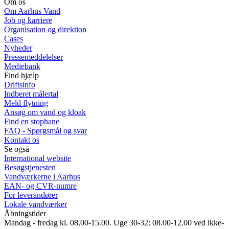
Om os
Om Aarhus Vand
Job og karriere
Organisation og direktion
Cases
Nyheder
Pressemeddelelser
Mediebank
Find hjælp
Driftsinfo
Indberet målertal
Meld flytning
Ansøg om vand og kloak
Find en stophane
FAQ - Spørgsmål og svar
Kontakt os
Se også
International website
Besøgstjenesten
Vandværkerne i Aarhus
EAN- og CVR-numre
For leverandører
Lokale vandværker
Åbningstider
Mandag - fredag kl. 08.00-15.00. Uge 30-32: 08.00-12.00 ved ikke-