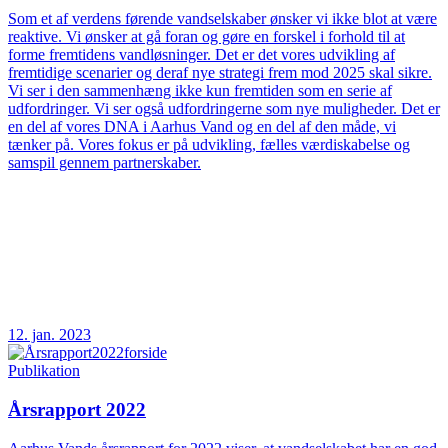
Som et af verdens førende vandselskaber ønsker vi ikke blot at være
reaktive. Vi ønsker at gå foran og gøre en forskel i forhold til at
forme fremtidens vandløsninger. Det er det vores udvikling af
fremtidige scenarier og deraf nye strategi frem mod 2025 skal sikre.
Vi ser i den sammenhæng ikke kun fremtiden som en serie af
udfordringer. Vi ser også udfordringerne som nye muligheder. Det er
en del af vores DNA i Aarhus Vand og en del af den måde, vi
tænker på. Vores fokus er på udvikling, fælles værdiskabelse og
samspil gennem partnerskaber.
12. jan. 2023
Publikation
Årsrapport 2022