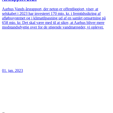
Aarhus Vands årsrapport, der netop er offentliggjort, viser, at
selskabet i 2023 har investeret 170 mio. kr. i fremtidssikring af
afløbssystemet og i klimatilpasning ud af en samlet omsætning på
658 mio. kr. Det skal være med til at sikre, at Aarhus bliver mere
modstandsdygtig over for de stigende vandmængder, vi oplever.
01. jan. 2023