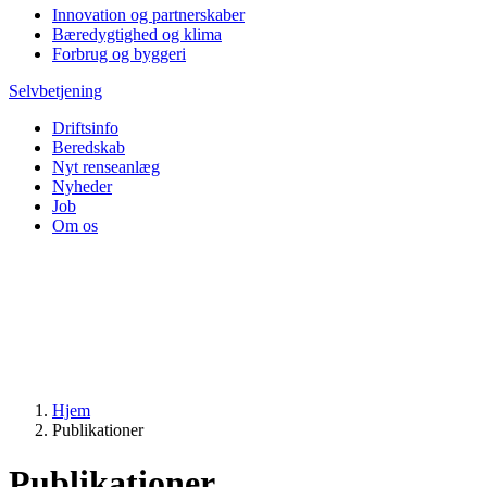
Innovation og partnerskaber
Bæredygtighed og klima
Forbrug og byggeri
Selvbetjening
Driftsinfo
Beredskab
Nyt renseanlæg
Nyheder
Job
Om os
Hjem
Publikationer
Publikationer