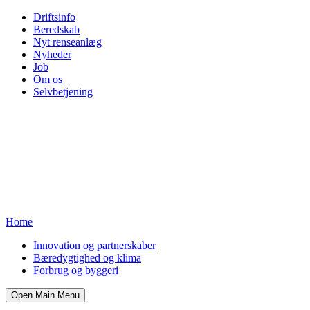
Driftsinfo
Beredskab
Nyt renseanlæg
Nyheder
Job
Om os
Selvbetjening
Home
Innovation og partnerskaber
Bæredygtighed og klima
Forbrug og byggeri
Open Main Menu