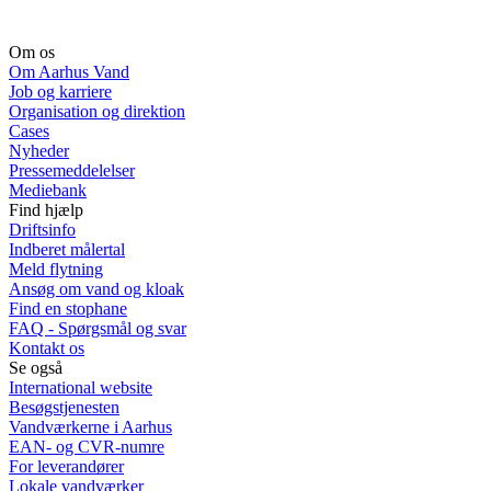
Om os
Om Aarhus Vand
Job og karriere
Organisation og direktion
Cases
Nyheder
Pressemeddelelser
Mediebank
Find hjælp
Driftsinfo
Indberet målertal
Meld flytning
Ansøg om vand og kloak
Find en stophane
FAQ - Spørgsmål og svar
Kontakt os
Se også
International website
Besøgstjenesten
Vandværkerne i Aarhus
EAN- og CVR-numre
For leverandører
Lokale vandværker