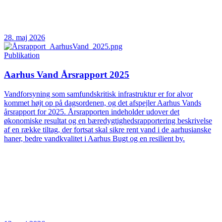
28. maj 2026
Publikation
Aarhus Vand Årsrapport 2025
Vandforsyning som samfundskritisk infrastruktur er for alvor
kommet højt op på dagsordenen, og det afspejler Aarhus Vands
årsrapport for 2025. Årsrapporten indeholder udover det
økonomiske resultat og en bæredygtighedsrapportering beskrivelse
af en række tiltag, der fortsat skal sikre rent vand i de aarhusianske
haner, bedre vandkvalitet i Aarhus Bugt og en resilient by.