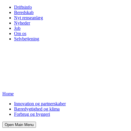
Driftsinfo
Beredskab
Nyt renseanlæg
Nyheder
Job
Om os
Selvbetjening
Home
Innovation og partnerskaber
Bæredygtighed og klima
Forbrug og byggeri
Open Main Menu