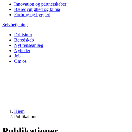
Innovation og partnerskaber
Bæredygtighed og klima
Forbrug og byggeri
Selvbetjening
Driftsinfo
Beredskab
Nyt renseanlæg
Nyheder
Job
Om os
Hjem
Publikationer
Publikationer