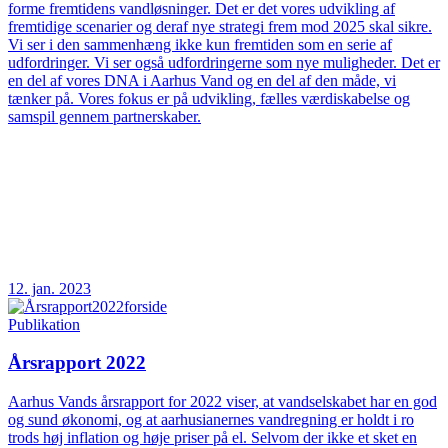
forme fremtidens vandløsninger. Det er det vores udvikling af
fremtidige scenarier og deraf nye strategi frem mod 2025 skal sikre.
Vi ser i den sammenhæng ikke kun fremtiden som en serie af
udfordringer. Vi ser også udfordringerne som nye muligheder. Det er
en del af vores DNA i Aarhus Vand og en del af den måde, vi
tænker på. Vores fokus er på udvikling, fælles værdiskabelse og
samspil gennem partnerskaber.
12. jan. 2023
Publikation
Årsrapport 2022
Aarhus Vands årsrapport for 2022 viser, at vandselskabet har en god
og sund økonomi, og at aarhusianernes vandregning er holdt i ro
trods høj inflation og høje priser på el. Selvom der ikke et sket en