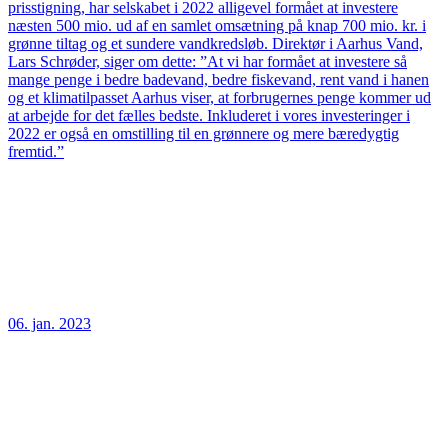
prisstigning, har selskabet i 2022 alligevel formået at investere
næsten 500 mio. ud af en samlet omsætning på knap 700 mio. kr. i
grønne tiltag og et sundere vandkredsløb. Direktør i Aarhus Vand,
Lars Schrøder, siger om dette: ”At vi har formået at investere så
mange penge i bedre badevand, bedre fiskevand, rent vand i hanen
og et klimatilpasset Aarhus viser, at forbrugernes penge kommer ud
at arbejde for det fælles bedste. Inkluderet i vores investeringer i
2022 er også en omstilling til en grønnere og mere bæredygtig
fremtid.”
06. jan. 2023