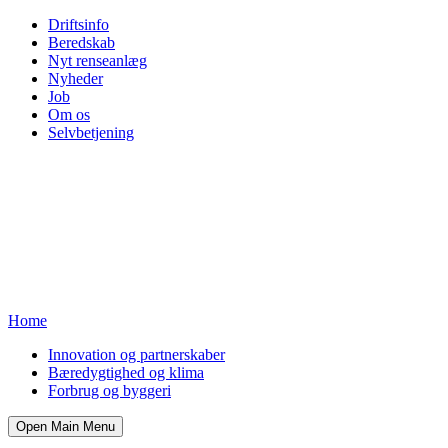
Driftsinfo
Beredskab
Nyt renseanlæg
Nyheder
Job
Om os
Selvbetjening
Home
Innovation og partnerskaber
Bæredygtighed og klima
Forbrug og byggeri
Open Main Menu