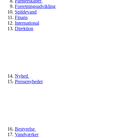
Partnerskaber
Forretningsudvikling
Spildevand
Finans
International
Direktion
Nyhed
Pressenyheder
Bestyrelse
Vandværker