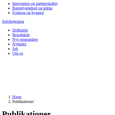
Innovation og partnerskaber
Bæredygtighed og klima
Forbrug og byggeri
Selvbetjening
Driftsinfo
Beredskab
Nyt renseanlæg
Nyheder
Job
Om os
Hjem
Publikationer
Publikationer