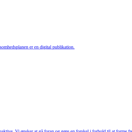
ksomhedsplanen er en digital publikation.
ktive. Vi ønsker at gå foran og gøre en forskel i forhold til at forme f