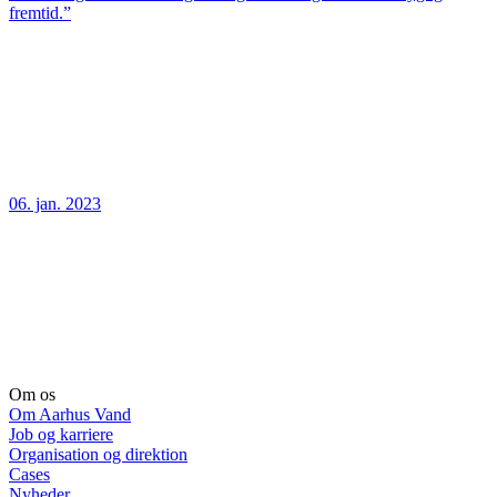
fremtid.”
06. jan. 2023
Om os
Om Aarhus Vand
Job og karriere
Organisation og direktion
Cases
Nyheder