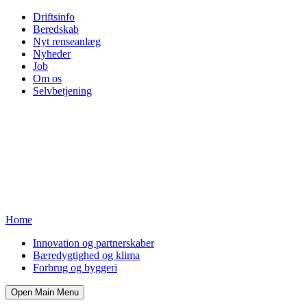
Driftsinfo
Beredskab
Nyt renseanlæg
Nyheder
Job
Om os
Selvbetjening
Home
Innovation og partnerskaber
Bæredygtighed og klima
Forbrug og byggeri
Open Main Menu