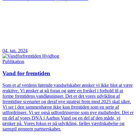
04. jan. 2024
Publikation
Vand for fremtiden
Som et af verdens førende vandselskaber ønsker vi ikke blot at være
reaktive. Vi ønsker at gå foran og gøre en forskel i forhold til at
forme fremtidens vandløsninger. Det er det vores udvikling af
fremtidige scenarier og deraf nye strategi frem mod 2025 skal sikre.
Vi ser i den sammenhæng ikke kun fremtiden som en serie af
udfordringer. Vi ser også udfordringerne som nye muligheder. Det er
en del af vores DNA i Aarhus Vand og en del af den måde, vi
tænker på. Vores fokus er på udvikling, fælles værdiskabelse og
samspil gennem partnerskaber.