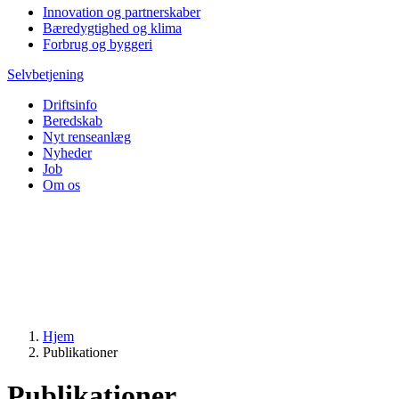
Innovation og partnerskaber
Bæredygtighed og klima
Forbrug og byggeri
Selvbetjening
Driftsinfo
Beredskab
Nyt renseanlæg
Nyheder
Job
Om os
Hjem
Publikationer
Publikationer