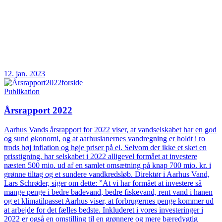
12. jan. 2023
Publikation
Årsrapport 2022
Aarhus Vands årsrapport for 2022 viser, at vandselskabet har en god
og sund økonomi, og at aarhusianernes vandregning er holdt i ro
trods høj inflation og høje priser på el. Selvom der ikke et sket en
prisstigning, har selskabet i 2022 alligevel formået at investere
næsten 500 mio. ud af en samlet omsætning på knap 700 mio. kr. i
grønne tiltag og et sundere vandkredsløb. Direktør i Aarhus Vand,
Lars Schrøder, siger om dette: ”At vi har formået at investere så
mange penge i bedre badevand, bedre fiskevand, rent vand i hanen
og et klimatilpasset Aarhus viser, at forbrugernes penge kommer ud
at arbejde for det fælles bedste. Inkluderet i vores investeringer i
2022 er også en omstilling til en grønnere og mere bæredygtig