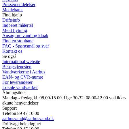
Pressemeddelelser
Mediebank
Find hjælp
Driftsinfo
Indberet målertal
Meld flytning
Ansøg om vand og kloak
Find en stophane
FAQ - Spørgsmål og svar
Kontakt os
Se også
International website
Besøgstjenesten
Vandværkerne i Aarhus
EAN- og CVR-numre
For leverandører
Lokale vandværker
Åbningstider
Mandag - fredag kl. 08.00-15.00. Uge 30-32: 08.00-12.00 ved ikke-
akutte henvendelser
Support
Telefon 89 47 10 00
aarhusvand@aarhusvand.dk
Driftvagt hele døgnet
Telefon 89 47 10 00