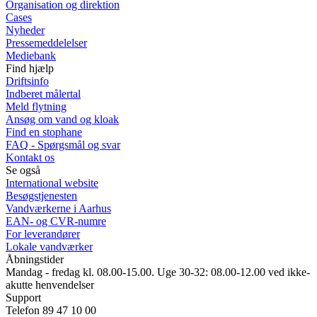
Organisation og direktion
Cases
Nyheder
Pressemeddelelser
Mediebank
Find hjælp
Driftsinfo
Indberet målertal
Meld flytning
Ansøg om vand og kloak
Find en stophane
FAQ - Spørgsmål og svar
Kontakt os
Se også
International website
Besøgstjenesten
Vandværkerne i Aarhus
EAN- og CVR-numre
For leverandører
Lokale vandværker
Åbningstider
Mandag - fredag kl. 08.00-15.00. Uge 30-32: 08.00-12.00 ved ikke-
akutte henvendelser
Support
Telefon 89 47 10 00