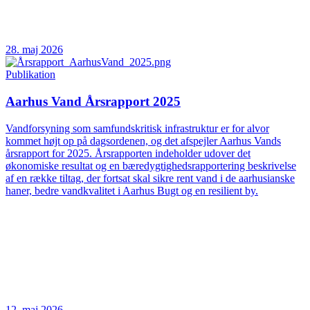
28. maj 2026
Publikation
Aarhus Vand Årsrapport 2025
Vandforsyning som samfundskritisk infrastruktur er for alvor
kommet højt op på dagsordenen, og det afspejler Aarhus Vands
årsrapport for 2025. Årsrapporten indeholder udover det
økonomiske resultat og en bæredygtighedsrapportering beskrivelse
af en række tiltag, der fortsat skal sikre rent vand i de aarhusianske
haner, bedre vandkvalitet i Aarhus Bugt og en resilient by.
12. maj 2026