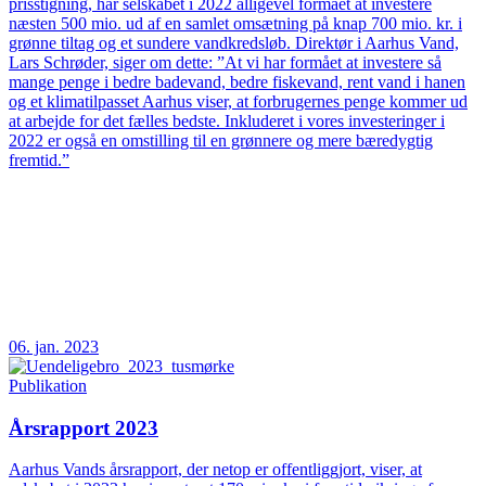
prisstigning, har selskabet i 2022 alligevel formået at investere
næsten 500 mio. ud af en samlet omsætning på knap 700 mio. kr. i
grønne tiltag og et sundere vandkredsløb. Direktør i Aarhus Vand,
Lars Schrøder, siger om dette: ”At vi har formået at investere så
mange penge i bedre badevand, bedre fiskevand, rent vand i hanen
og et klimatilpasset Aarhus viser, at forbrugernes penge kommer ud
at arbejde for det fælles bedste. Inkluderet i vores investeringer i
2022 er også en omstilling til en grønnere og mere bæredygtig
fremtid.”
06. jan. 2023
Publikation
Årsrapport 2023
Aarhus Vands årsrapport, der netop er offentliggjort, viser, at