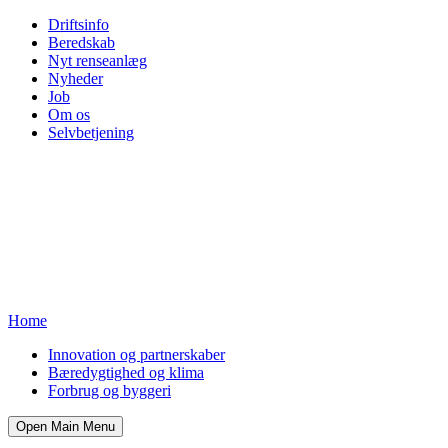
Driftsinfo
Beredskab
Nyt renseanlæg
Nyheder
Job
Om os
Selvbetjening
Home
Innovation og partnerskaber
Bæredygtighed og klima
Forbrug og byggeri
Open Main Menu