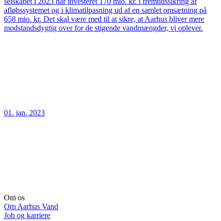
selskabet i 2023 har investeret 170 mio. kr. i fremtidssikring af
afløbssystemet og i klimatilpasning ud af en samlet omsætning på
658 mio. kr. Det skal være med til at sikre, at Aarhus bliver mere
modstandsdygtig over for de stigende vandmængder, vi oplever.
01. jan. 2023
Om os
Om Aarhus Vand
Job og karriere