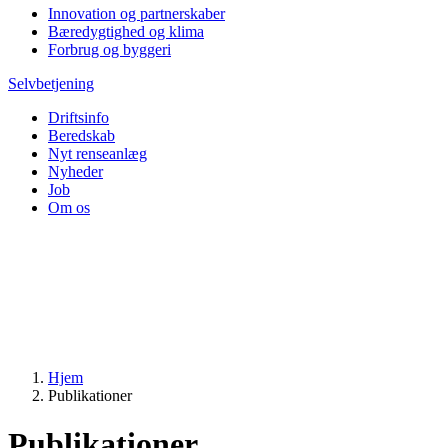
Innovation og partnerskaber
Bæredygtighed og klima
Forbrug og byggeri
Selvbetjening
Driftsinfo
Beredskab
Nyt renseanlæg
Nyheder
Job
Om os
Hjem
Publikationer
Publikationer