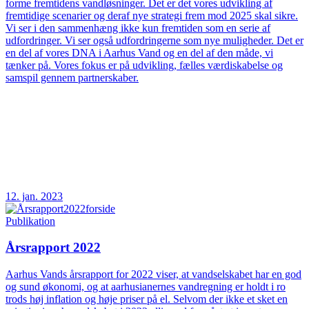
forme fremtidens vandløsninger. Det er det vores udvikling af
fremtidige scenarier og deraf nye strategi frem mod 2025 skal sikre.
Vi ser i den sammenhæng ikke kun fremtiden som en serie af
udfordringer. Vi ser også udfordringerne som nye muligheder. Det er
en del af vores DNA i Aarhus Vand og en del af den måde, vi
tænker på. Vores fokus er på udvikling, fælles værdiskabelse og
samspil gennem partnerskaber.
12. jan. 2023
Publikation
Årsrapport 2022
Aarhus Vands årsrapport for 2022 viser, at vandselskabet har en god
og sund økonomi, og at aarhusianernes vandregning er holdt i ro
trods høj inflation og høje priser på el. Selvom der ikke et sket en