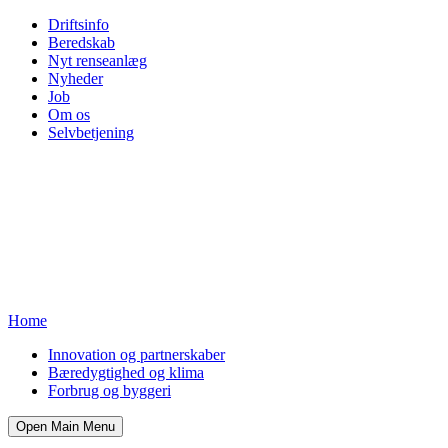
Driftsinfo
Beredskab
Nyt renseanlæg
Nyheder
Job
Om os
Selvbetjening
Home
Innovation og partnerskaber
Bæredygtighed og klima
Forbrug og byggeri
Open Main Menu