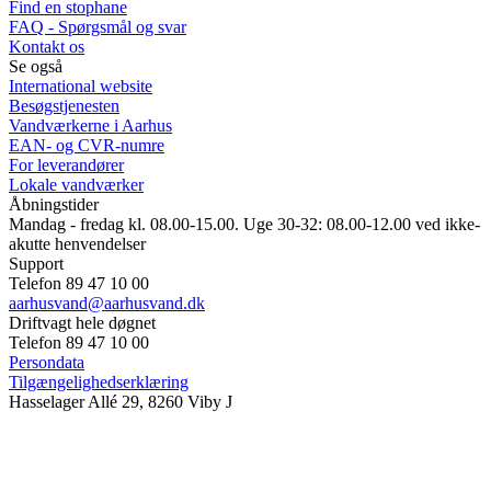
Find en stophane
FAQ - Spørgsmål og svar
Kontakt os
Se også
International website
Besøgstjenesten
Vandværkerne i Aarhus
EAN- og CVR-numre
For leverandører
Lokale vandværker
Åbningstider
Mandag - fredag kl. 08.00-15.00. Uge 30-32: 08.00-12.00 ved ikke-
akutte henvendelser
Support
Telefon 89 47 10 00
aarhusvand@aarhusvand.dk
Driftvagt hele døgnet
Telefon 89 47 10 00
Persondata
Tilgængelighedserklæring
Hasselager Allé 29, 8260 Viby J