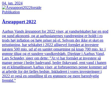
04. jan. 2024
Publikation
Årsrapport 2022
Aarhus Vands årsrapport for 2022 viser, at vandselskabet har en god
og sund økonomi, og at aarhusianernes vandregning er holdt i ro
trods høj inflation og høje priser på el. Selvom der ikke et sket en
prisstigning, har selskabet i 2022 alligevel formået at investere
næsten 500 mio. ud af en samlet omsætning på knap 700 mio. kr. i
grønne tiltag og et sundere vandkredsløb. Direktør i Aarhus Vand,
Lars Schrøder, siger om dette: ”At vi har formået at investere så
mange penge i bedre badevand, bedre fiskevand, rent vand i hanen
og et klimatilpasset Aarhus viser, at forbrugernes penge kommer ud
at arbejde for det fælles bedste. Inkluderet i vores investeringer i
2022 er også en omstilling til en grønnere og mere bæredygtig
fremtid.”