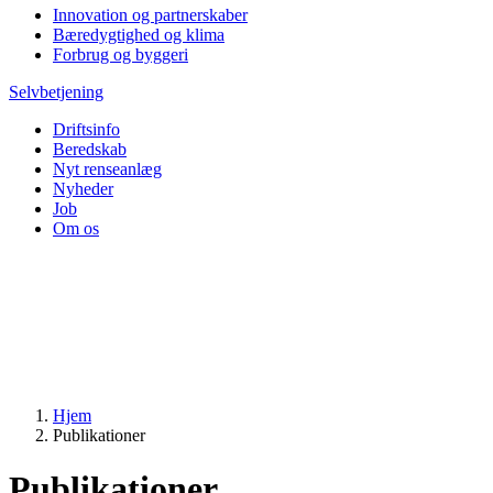
Innovation og partnerskaber
Bæredygtighed og klima
Forbrug og byggeri
Selvbetjening
Driftsinfo
Beredskab
Nyt renseanlæg
Nyheder
Job
Om os
Hjem
Publikationer
Publikationer