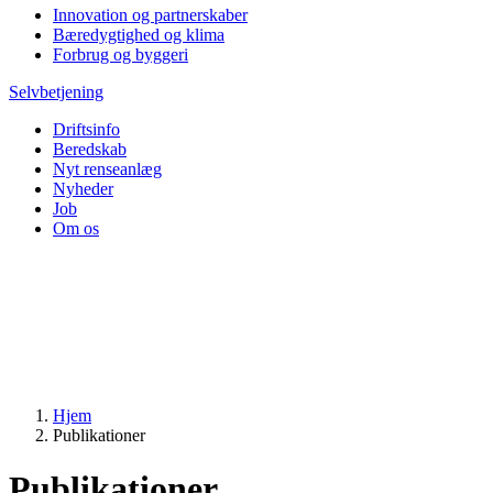
Innovation og partnerskaber
Bæredygtighed og klima
Forbrug og byggeri
Selvbetjening
Driftsinfo
Beredskab
Nyt renseanlæg
Nyheder
Job
Om os
Hjem
Publikationer
Publikationer