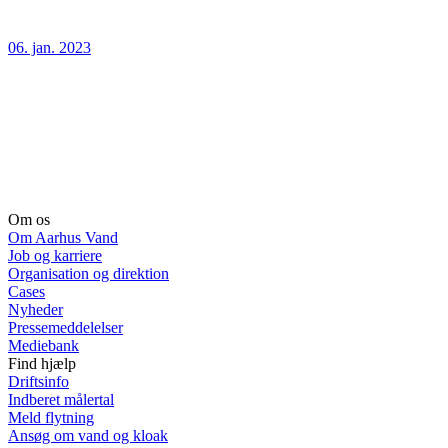
06. jan. 2023
Om os
Om Aarhus Vand
Job og karriere
Organisation og direktion
Cases
Nyheder
Pressemeddelelser
Mediebank
Find hjælp
Driftsinfo
Indberet målertal
Meld flytning
Ansøg om vand og kloak