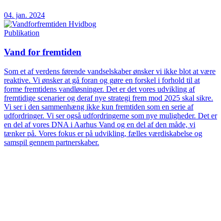
04. jan. 2024
Publikation
Vand for fremtiden
Som et af verdens førende vandselskaber ønsker vi ikke blot at være
reaktive. Vi ønsker at gå foran og gøre en forskel i forhold til at
forme fremtidens vandløsninger. Det er det vores udvikling af
fremtidige scenarier og deraf nye strategi frem mod 2025 skal sikre.
Vi ser i den sammenhæng ikke kun fremtiden som en serie af
udfordringer. Vi ser også udfordringerne som nye muligheder. Det er
en del af vores DNA i Aarhus Vand og en del af den måde, vi
tænker på. Vores fokus er på udvikling, fælles værdiskabelse og
samspil gennem partnerskaber.