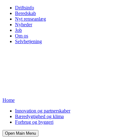
Driftsinfo
Beredskab
Nyt renseanlæg
Nyheder
Job
Om os
Selvbetjening
Home
Innovation og partnerskaber
Bæredygtighed og klima
Forbrug og byggeri
Open Main Menu