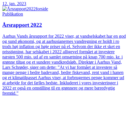
12. jan. 2023
Publikation
Årsrapport 2022
Aarhus Vands årsrapport for 2022 viser, at vandselskabet har en god
og sund økonomi, og at aarhusianernes vandregning er holdt i ro
trods høj inflation og høje priser på el. Selvom der ikke et sket en
prisstigning, har selskabet i 2022 alligevel formået at investere
næsten 500 mio. ud af en samlet omsætning på knap 700 mio. kr. i
grønne tiltag og et sundere vandkredsløb. Direktør i Aarhus Vand,
Lars Schrøder, siger om dette: ”At vi har formået at investere så
mange penge i bedre badevand, bedre fiskevand, rent vand i hanen
og et klimatilpasset Aarhus viser, at forbrugernes penge kommer ud
at arbejde for det fælles bedste. Inkluderet i vores investeringer i
2022 er også en omstilling til en grønnere og mere bæredygtig
fremtid.”