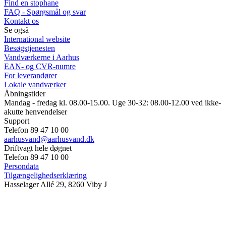
Find en stophane
FAQ - Spørgsmål og svar
Kontakt os
Se også
International website
Besøgstjenesten
Vandværkerne i Aarhus
EAN- og CVR-numre
For leverandører
Lokale vandværker
Åbningstider
Mandag - fredag kl. 08.00-15.00. Uge 30-32: 08.00-12.00 ved ikke-
akutte henvendelser
Support
Telefon 89 47 10 00
aarhusvand@aarhusvand.dk
Driftvagt hele døgnet
Telefon 89 47 10 00
Persondata
Tilgængelighedserklæring
Hasselager Allé 29, 8260 Viby J