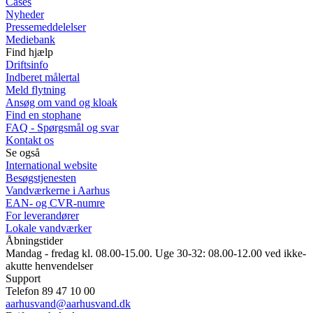
Cases
Nyheder
Pressemeddelelser
Mediebank
Find hjælp
Driftsinfo
Indberet målertal
Meld flytning
Ansøg om vand og kloak
Find en stophane
FAQ - Spørgsmål og svar
Kontakt os
Se også
International website
Besøgstjenesten
Vandværkerne i Aarhus
EAN- og CVR-numre
For leverandører
Lokale vandværker
Åbningstider
Mandag - fredag kl. 08.00-15.00. Uge 30-32: 08.00-12.00 ved ikke-
akutte henvendelser
Support
Telefon 89 47 10 00
aarhusvand@aarhusvand.dk