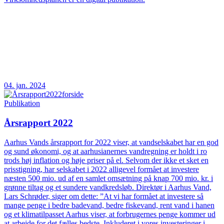
04. jan. 2024
Publikation
Årsrapport 2022
Aarhus Vands årsrapport for 2022 viser, at vandselskabet har en god
og sund økonomi, og at aarhusianernes vandregning er holdt i ro
trods høj inflation og høje priser på el. Selvom der ikke et sket en
prisstigning, har selskabet i 2022 alligevel formået at investere
næsten 500 mio. ud af en samlet omsætning på knap 700 mio. kr. i
grønne tiltag og et sundere vandkredsløb. Direktør i Aarhus Vand,
Lars Schrøder, siger om dette: ”At vi har formået at investere så
mange penge i bedre badevand, bedre fiskevand, rent vand i hanen
og et klimatilpasset Aarhus viser, at forbrugernes penge kommer ud
at arbejde for det fælles bedste. Inkluderet i vores investeringer i