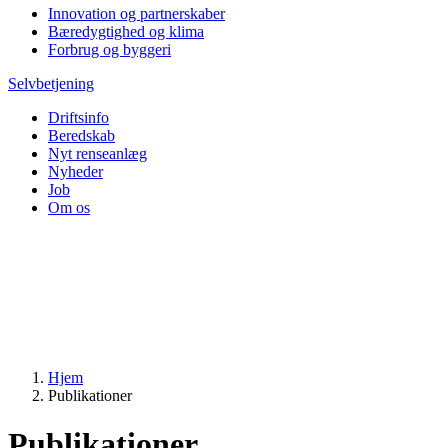
Innovation og partnerskaber
Bæredygtighed og klima
Forbrug og byggeri
Selvbetjening
Driftsinfo
Beredskab
Nyt renseanlæg
Nyheder
Job
Om os
Hjem
Publikationer
Publikationer