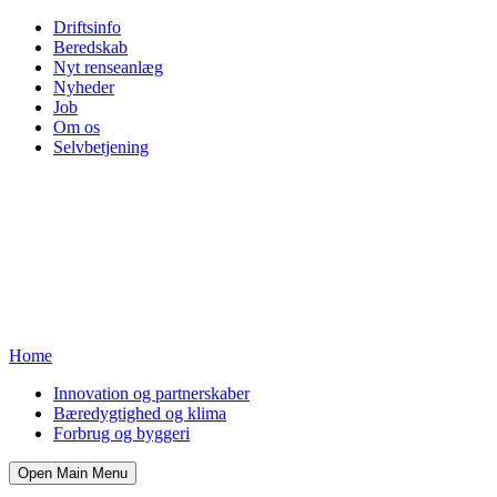
Driftsinfo
Beredskab
Nyt renseanlæg
Nyheder
Job
Om os
Selvbetjening
Home
Innovation og partnerskaber
Bæredygtighed og klima
Forbrug og byggeri
Open Main Menu