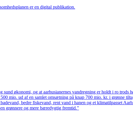
ksomhedsplanen er en digital publikation.
 sund økonomi, og at aarhusianernes vandregning er holdt i ro trods høj
ten 500 mio. ud af en samlet omsætning på knap 700 mio. kr. i grønne til
 badevand, bedre fiskevand, rent vand i hanen og et klimatilpasset Aarh
il en grønnere og mere bæredygtig fremtid.”