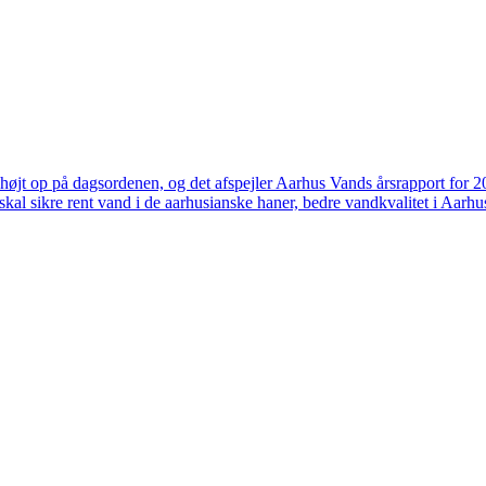
højt op på dagsordenen, og det afspejler Aarhus Vands årsrapport for 
skal sikre rent vand i de aarhusianske haner, bedre vandkvalitet i Aarhus