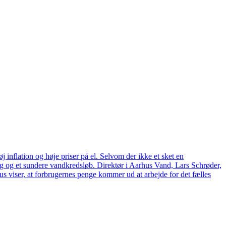
 inflation og høje priser på el. Selvom der ikke et sket en
tag og et sundere vandkredsløb. Direktør i Aarhus Vand, Lars Schrøder,
us viser, at forbrugernes penge kommer ud at arbejde for det fælles