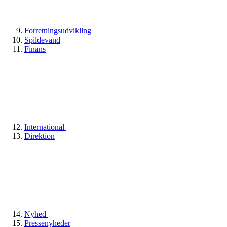
Forretningsudvikling
Spildevand
Finans
International
Direktion
Nyhed
Pressenyheder