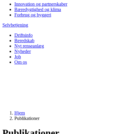
Innovation og partnerskaber
Bæredygtighed og klima
Forbrug og byggeri
Selvbetjening
Driftsinfo
Beredskab
Nyt renseanlæg
Nyheder
Job
Om os
Hjem
Publikationer
Publikationer