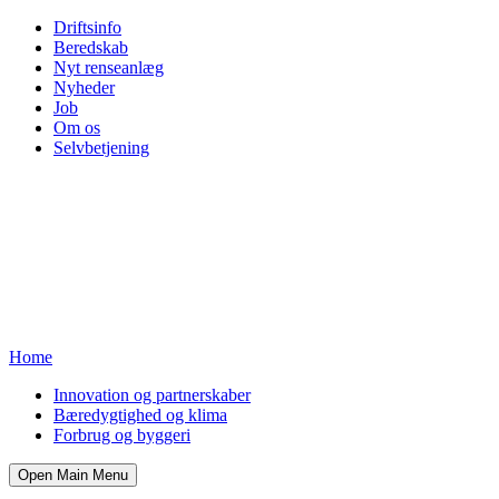
Driftsinfo
Beredskab
Nyt renseanlæg
Nyheder
Job
Om os
Selvbetjening
Home
Innovation og partnerskaber
Bæredygtighed og klima
Forbrug og byggeri
Open Main Menu