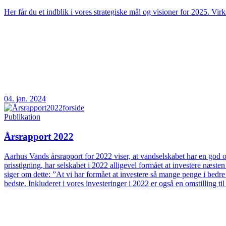
Her får du et indblik i vores strategiske mål og visioner for 2025. Vir
04. jan. 2024
Publikation
Årsrapport 2022
Aarhus Vands årsrapport for 2022 viser, at vandselskabet har en god og
prisstigning, har selskabet i 2022 alligevel formået at investere næs
siger om dette: ”At vi har formået at investere så mange penge i bedre
bedste. Inkluderet i vores investeringer i 2022 er også en omstilling t