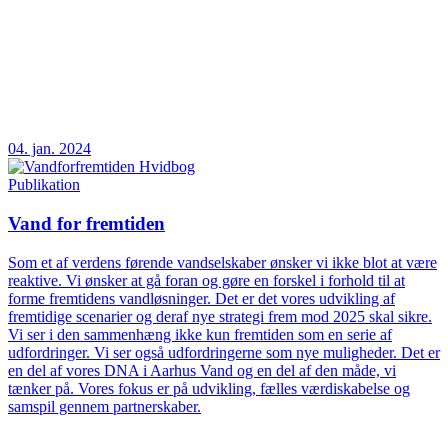
04. jan. 2024
Publikation
Vand for fremtiden
Som et af verdens førende vandselskaber ønsker vi ikke blot at være
reaktive. Vi ønsker at gå foran og gøre en forskel i forhold til at
forme fremtidens vandløsninger. Det er det vores udvikling af
fremtidige scenarier og deraf nye strategi frem mod 2025 skal sikre.
Vi ser i den sammenhæng ikke kun fremtiden som en serie af
udfordringer. Vi ser også udfordringerne som nye muligheder. Det er
en del af vores DNA i Aarhus Vand og en del af den måde, vi
tænker på. Vores fokus er på udvikling, fælles værdiskabelse og
samspil gennem partnerskaber.