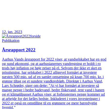
12. jan. 2023
Publikation
Årsrapport 2022
Aarhus Vands årsrapport for 2022 viser, at vandselskabet har en god
og sund økonomi, og at aarhusianernes vandregning er holdt i ro
trods høj inflation og høje priser på el. Selvom der ikke et sket en
prisstigning, har selskabet i 2022 alligevel formået at investere
næsten 500 mio. ud af en samlet omsætning på knap 700 mio. kr. i
grønne tiltag og et sundere vandkredsløb. Direktør i Aarhus Vand,
Lars Schrøder, siger om dette: ”At vi har formået at investere så
mange penge i bedre badevand, bedre fiskevand, rent vand i hanen
og et klimatilpasset Aarhus viser, at forbrugernes penge kommer ud
at arbejde for det fælles bedste. Inkluderet i vores investeringer i
2022 er også en omstilling til en grønnere og mere bæredygtig
fremtid.”