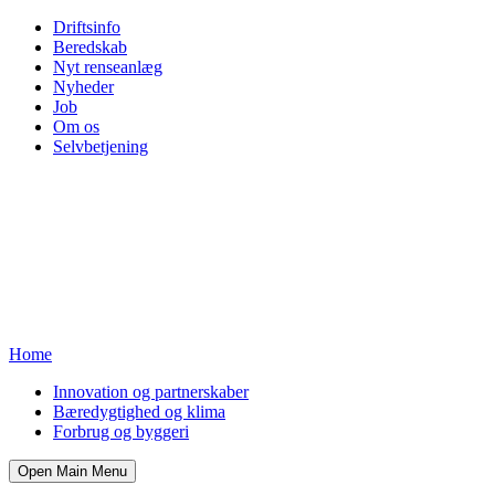
Driftsinfo
Beredskab
Nyt renseanlæg
Nyheder
Job
Om os
Selvbetjening
Home
Innovation og partnerskaber
Bæredygtighed og klima
Forbrug og byggeri
Open Main Menu