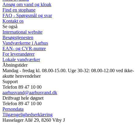
Ansøg om vand og kloak
Find en stophane
FAQ - Spørgsmål og svar
Kontakt os
Se også
International website
Besøgstjenesten
Vandværkerne i Aarhus
EAN- og CVR-numre
For leverandører
Lokale vandværker
Åbningstider
Mandag - fredag kl. 08.00-15.00. Uge 30-32: 08.00-12.00 ved ikke-
akutte henvendelser
Support
Telefon 89 47 10 00
aarhusvand@aarhusvand.dk
Driftvagt hele døgnet
Telefon 89 47 10 00
Persondata
Tilgængelighedserklæring
Hasselager Allé 29, 8260 Viby J