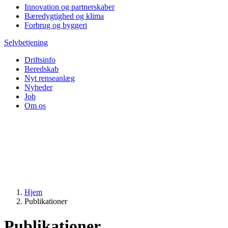
Innovation og partnerskaber
Bæredygtighed og klima
Forbrug og byggeri
Selvbetjening
Driftsinfo
Beredskab
Nyt renseanlæg
Nyheder
Job
Om os
Hjem
Publikationer
Publikationer