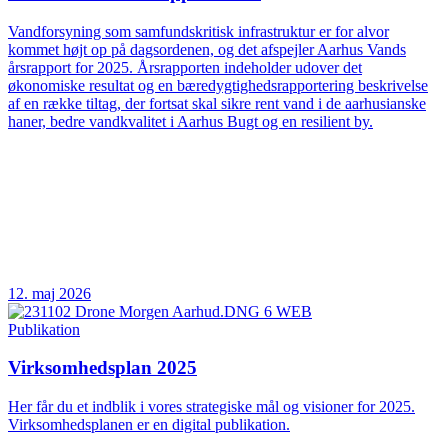
Vandforsyning som samfundskritisk infrastruktur er for alvor
kommet højt op på dagsordenen, og det afspejler Aarhus Vands
årsrapport for 2025. Årsrapporten indeholder udover det
økonomiske resultat og en bæredygtighedsrapportering beskrivelse
af en række tiltag, der fortsat skal sikre rent vand i de aarhusianske
haner, bedre vandkvalitet i Aarhus Bugt og en resilient by.
12. maj 2026
Publikation
Virksomhedsplan 2025
Her får du et indblik i vores strategiske mål og visioner for 2025.
Virksomhedsplanen er en digital publikation.