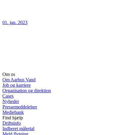
01. jan. 2023
Om os
Om Aarhus Vand
Job og karriere
Organisation og direktion
Cases
Nyheder
Pressemeddelelser
Mediebank
Find hjælp
Driftsinfo
Indberet målertal
Meld flytning