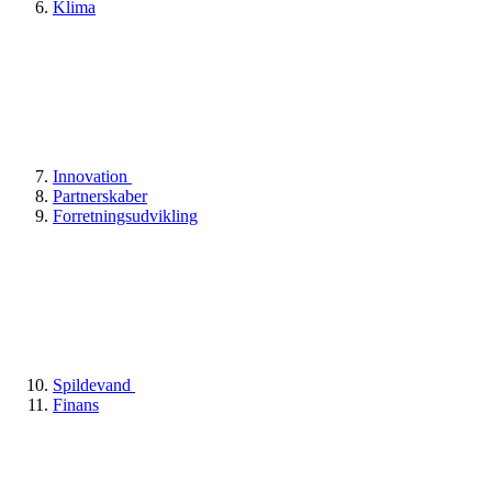
Klima
Innovation
Partnerskaber
Forretningsudvikling
Spildevand
Finans