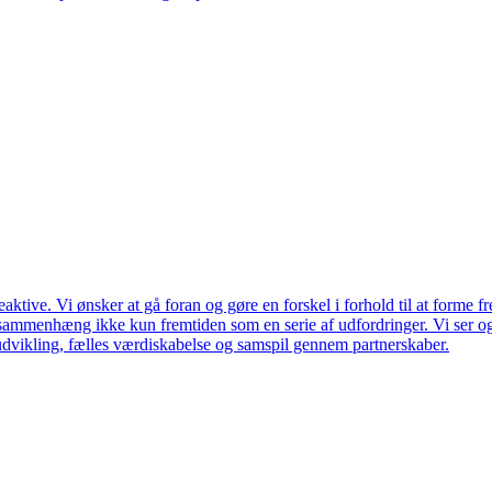
ktive. Vi ønsker at gå foran og gøre en forskel i forhold til at forme f
en sammenhæng ikke kun fremtiden som en serie af udfordringer. Vi ser 
udvikling, fælles værdiskabelse og samspil gennem partnerskaber.