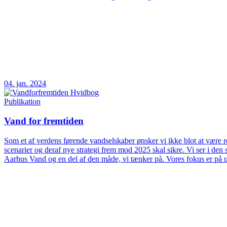
04. jan. 2024
Publikation
Vand for fremtiden
Som et af verdens førende vandselskaber ønsker vi ikke blot at være rea
scenarier og deraf nye strategi frem mod 2025 skal sikre. Vi ser i d
Aarhus Vand og en del af den måde, vi tænker på. Vores fokus er på 