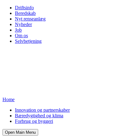
Driftsinfo
Beredskab
Nyt renseanlæg
Nyheder
Job
Om os
Selvbetjening
Home
Innovation og partnerskaber
Bæredygtighed og klima
Forbrug og byggeri
Open Main Menu