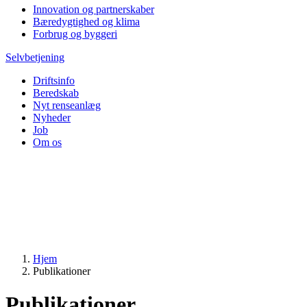
Innovation og partnerskaber
Bæredygtighed og klima
Forbrug og byggeri
Selvbetjening
Driftsinfo
Beredskab
Nyt renseanlæg
Nyheder
Job
Om os
Hjem
Publikationer
Publikationer