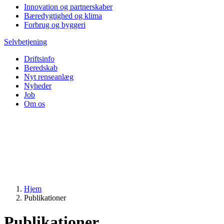
Innovation og partnerskaber
Bæredygtighed og klima
Forbrug og byggeri
Selvbetjening
Driftsinfo
Beredskab
Nyt renseanlæg
Nyheder
Job
Om os
Hjem
Publikationer
Publikationer