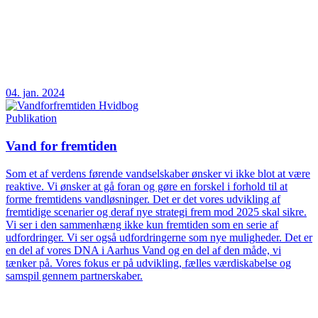
04. jan. 2024
Publikation
Vand for fremtiden
Som et af verdens førende vandselskaber ønsker vi ikke blot at være
reaktive. Vi ønsker at gå foran og gøre en forskel i forhold til at
forme fremtidens vandløsninger. Det er det vores udvikling af
fremtidige scenarier og deraf nye strategi frem mod 2025 skal sikre.
Vi ser i den sammenhæng ikke kun fremtiden som en serie af
udfordringer. Vi ser også udfordringerne som nye muligheder. Det er
en del af vores DNA i Aarhus Vand og en del af den måde, vi
tænker på. Vores fokus er på udvikling, fælles værdiskabelse og
samspil gennem partnerskaber.