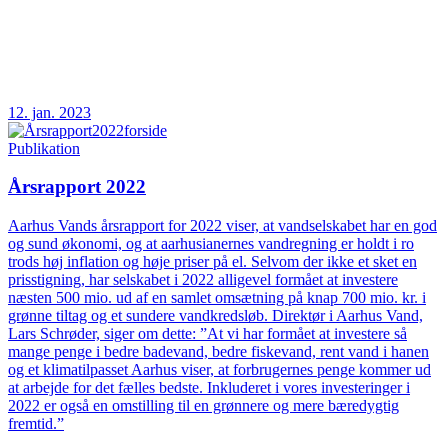
12. jan. 2023
Publikation
Årsrapport 2022
Aarhus Vands årsrapport for 2022 viser, at vandselskabet har en god
og sund økonomi, og at aarhusianernes vandregning er holdt i ro
trods høj inflation og høje priser på el. Selvom der ikke et sket en
prisstigning, har selskabet i 2022 alligevel formået at investere
næsten 500 mio. ud af en samlet omsætning på knap 700 mio. kr. i
grønne tiltag og et sundere vandkredsløb. Direktør i Aarhus Vand,
Lars Schrøder, siger om dette: ”At vi har formået at investere så
mange penge i bedre badevand, bedre fiskevand, rent vand i hanen
og et klimatilpasset Aarhus viser, at forbrugernes penge kommer ud
at arbejde for det fælles bedste. Inkluderet i vores investeringer i
2022 er også en omstilling til en grønnere og mere bæredygtig
fremtid.”