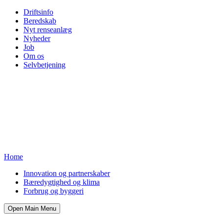
Driftsinfo
Beredskab
Nyt renseanlæg
Nyheder
Job
Om os
Selvbetjening
Home
Innovation og partnerskaber
Bæredygtighed og klima
Forbrug og byggeri
Open Main Menu