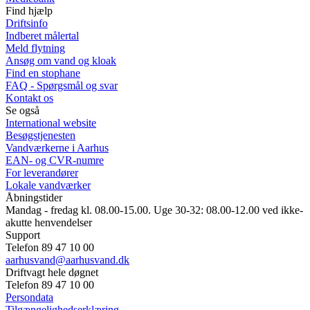
Find hjælp
Driftsinfo
Indberet målertal
Meld flytning
Ansøg om vand og kloak
Find en stophane
FAQ - Spørgsmål og svar
Kontakt os
Se også
International website
Besøgstjenesten
Vandværkerne i Aarhus
EAN- og CVR-numre
For leverandører
Lokale vandværker
Åbningstider
Mandag - fredag kl. 08.00-15.00. Uge 30-32: 08.00-12.00 ved ikke-
akutte henvendelser
Support
Telefon 89 47 10 00
aarhusvand@aarhusvand.dk
Driftvagt hele døgnet
Telefon 89 47 10 00
Persondata
Tilgængelighedserklæring