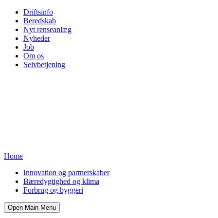
Driftsinfo
Beredskab
Nyt renseanlæg
Nyheder
Job
Om os
Selvbetjening
Home
Innovation og partnerskaber
Bæredygtighed og klima
Forbrug og byggeri
Open Main Menu