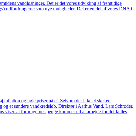
remtidens vandløsninger. Det er det vores udvikling af fremtidige
også udfordringerne som nye muligheder. Det er en del af vores DNA i
 inflation og høje priser på el. Selvom der ikke et sket en
tag og et sundere vandkredsløb. Direktør i Aarhus Vand, Lars Schrøder,
us viser, at forbrugernes penge kommer ud at arbejde for det fælles