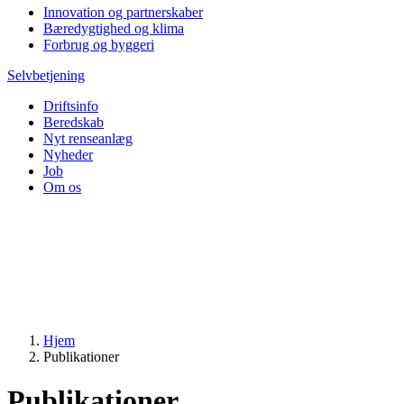
Innovation og partnerskaber
Bæredygtighed og klima
Forbrug og byggeri
Selvbetjening
Driftsinfo
Beredskab
Nyt renseanlæg
Nyheder
Job
Om os
Hjem
Publikationer
Publikationer