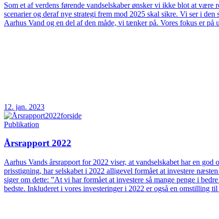
Som et af verdens førende vandselskaber ønsker vi ikke blot at være rea
scenarier og deraf nye strategi frem mod 2025 skal sikre. Vi ser i d
Aarhus Vand og en del af den måde, vi tænker på. Vores fokus er på 
12. jan. 2023
Publikation
Årsrapport 2022
Aarhus Vands årsrapport for 2022 viser, at vandselskabet har en god og
prisstigning, har selskabet i 2022 alligevel formået at investere næs
siger om dette: ”At vi har formået at investere så mange penge i bedre
bedste. Inkluderet i vores investeringer i 2022 er også en omstilling t