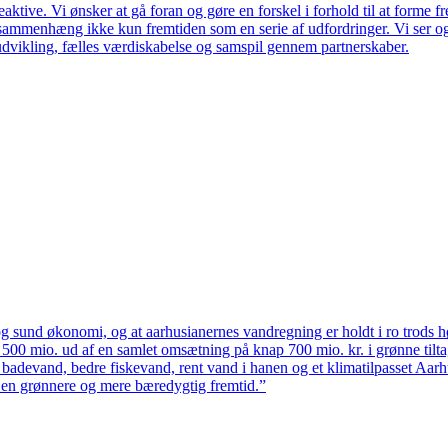
ktive. Vi ønsker at gå foran og gøre en forskel i forhold til at forme f
en sammenhæng ikke kun fremtiden som en serie af udfordringer. Vi ser 
udvikling, fælles værdiskabelse og samspil gennem partnerskaber.
 sund økonomi, og at aarhusianernes vandregning er holdt i ro trods høj
ten 500 mio. ud af en samlet omsætning på knap 700 mio. kr. i grønne til
 badevand, bedre fiskevand, rent vand i hanen og et klimatilpasset Aarh
il en grønnere og mere bæredygtig fremtid.”