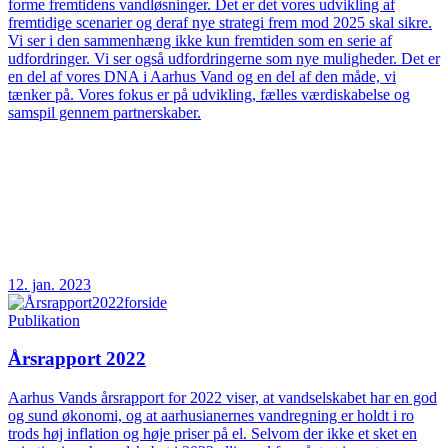
forme fremtidens vandløsninger. Det er det vores udvikling af
fremtidige scenarier og deraf nye strategi frem mod 2025 skal sikre.
Vi ser i den sammenhæng ikke kun fremtiden som en serie af
udfordringer. Vi ser også udfordringerne som nye muligheder. Det er
en del af vores DNA i Aarhus Vand og en del af den måde, vi
tænker på. Vores fokus er på udvikling, fælles værdiskabelse og
samspil gennem partnerskaber.
12. jan. 2023
Publikation
Årsrapport 2022
Aarhus Vands årsrapport for 2022 viser, at vandselskabet har en god
og sund økonomi, og at aarhusianernes vandregning er holdt i ro
trods høj inflation og høje priser på el. Selvom der ikke et sket en