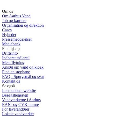
Om os
Om Aarhus Vand
Job og karriere
Organisation og direktion
Cases
Nyheder
Pressemeddelelser
Mediebank
Find hjælp
Driftsinfo
Indberet målertal
Meld flytning
Ansøg om vand og kloak
Find en stophane
FAQ - Spørgsmål og svar
Kontakt os
Se også
International website
Besøgstjenesten
Vandværkerne i Aarhus
EAN- og CVR-numre
For leverandører
Lokale vandværker