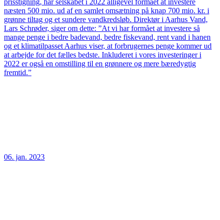
prisstigning, har selskabet i 2022 alligevel formået at investere
næsten 500 mio. ud af en samlet omsætning på knap 700 mio. kr. i
grønne tiltag og et sundere vandkredsløb. Direktør i Aarhus Vand,
Lars Schrøder, siger om dette: ”At vi har formået at investere så
mange penge i bedre badevand, bedre fiskevand, rent vand i hanen
og et klimatilpasset Aarhus viser, at forbrugernes penge kommer ud
at arbejde for det fælles bedste. Inkluderet i vores investeringer i
2022 er også en omstilling til en grønnere og mere bæredygtig
fremtid.”
06. jan. 2023