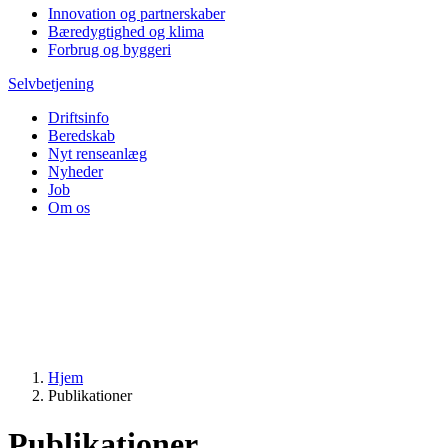
Innovation og partnerskaber
Bæredygtighed og klima
Forbrug og byggeri
Selvbetjening
Driftsinfo
Beredskab
Nyt renseanlæg
Nyheder
Job
Om os
Hjem
Publikationer
Publikationer