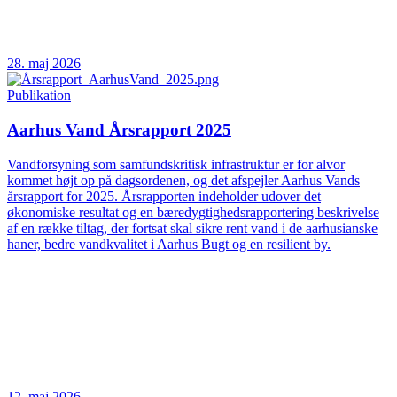
28. maj 2026
Publikation
Aarhus Vand Årsrapport 2025
Vandforsyning som samfundskritisk infrastruktur er for alvor
kommet højt op på dagsordenen, og det afspejler Aarhus Vands
årsrapport for 2025. Årsrapporten indeholder udover det
økonomiske resultat og en bæredygtighedsrapportering beskrivelse
af en række tiltag, der fortsat skal sikre rent vand i de aarhusianske
haner, bedre vandkvalitet i Aarhus Bugt og en resilient by.
12. maj 2026