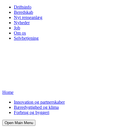
Driftsinfo
Beredskab
Nyt renseanlæg
Nyheder
Job
Om os
Selvbetjening
Home
Innovation og partnerskaber
Bæredygtighed og klima
Forbrug og byggeri
Open Main Menu