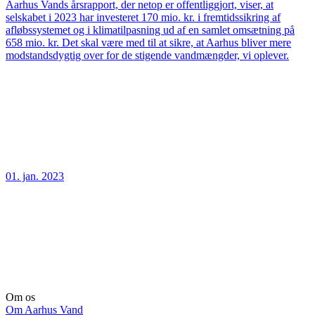
Aarhus Vands årsrapport, der netop er offentliggjort, viser, at
selskabet i 2023 har investeret 170 mio. kr. i fremtidssikring af
afløbssystemet og i klimatilpasning ud af en samlet omsætning på
658 mio. kr. Det skal være med til at sikre, at Aarhus bliver mere
modstandsdygtig over for de stigende vandmængder, vi oplever.
01. jan. 2023
Om os
Om Aarhus Vand