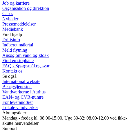
Job og karriere
Organisation og direktion
Cases
Nyheder
Pressemeddelelser
Mediebank
Find hjælp
Driftsinfo
Indberet målertal
Meld flytning
Ansøg om vand og kloak
Find en stophane
FAQ - Spørgsmål og svar
Kontakt os
Se også
International website
Besøgstjenesten
Vandværkerne i Aarhus
EAN- og CVR-numre
For leverandører
Lokale vandværker
Åbningstider
Mandag - fredag kl. 08.00-15.00. Uge 30-32: 08.00-12.00 ved ikke-
akutte henvendelser
Support