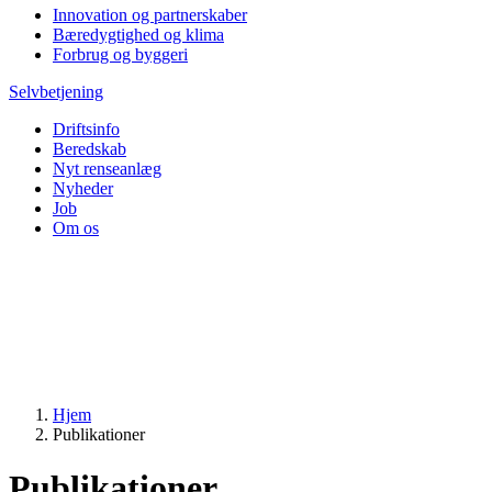
Innovation og partnerskaber
Bæredygtighed og klima
Forbrug og byggeri
Selvbetjening
Driftsinfo
Beredskab
Nyt renseanlæg
Nyheder
Job
Om os
Hjem
Publikationer
Publikationer