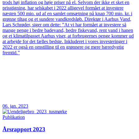
trods høj inflation og høje priser på el. Selvom der ikke et sket en
prisstigning, har selskabet i 2022 alligevel formået at investere
næsten 500 mio. ud af en samlet omsætning på knap 700 mio. kr. i
grønne tiltag og et sundere vandkredsløb. Direktør i Aarhus Vand,
Lars Schrøder, siger om dette: ”At vi har formået at investere så
mange penge i bedre badevand, bedre fiskevand, rent vand i hanen
og et klimatilpasset Aarhus viser, at forbrugernes penge kommer ud
at arbejde for det fælles bedste. Inkluderet i vores investeringer i
2022 er også en omstilling til en grønnere og mere bæredygtig
fremtid.”
06. jan. 2023
Publikation
Årsrapport 2023