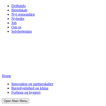
Driftsinfo
Beredskab
Nyt renseanlæg
Nyheder
Job
Om os
Selvbetjening
Home
Innovation og partnerskaber
Bæredygtighed og klima
Forbrug og byggeri
Open Main Menu