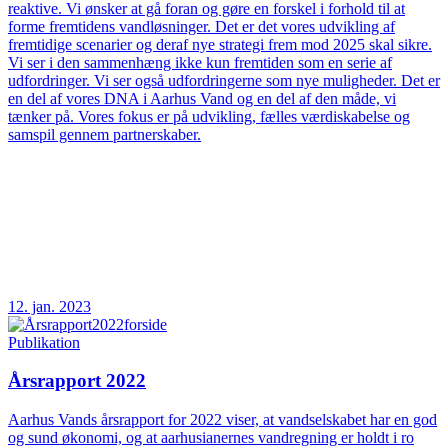
reaktive. Vi ønsker at gå foran og gøre en forskel i forhold til at
forme fremtidens vandløsninger. Det er det vores udvikling af
fremtidige scenarier og deraf nye strategi frem mod 2025 skal sikre.
Vi ser i den sammenhæng ikke kun fremtiden som en serie af
udfordringer. Vi ser også udfordringerne som nye muligheder. Det er
en del af vores DNA i Aarhus Vand og en del af den måde, vi
tænker på. Vores fokus er på udvikling, fælles værdiskabelse og
samspil gennem partnerskaber.
12. jan. 2023
Publikation
Årsrapport 2022
Aarhus Vands årsrapport for 2022 viser, at vandselskabet har en god
og sund økonomi, og at aarhusianernes vandregning er holdt i ro