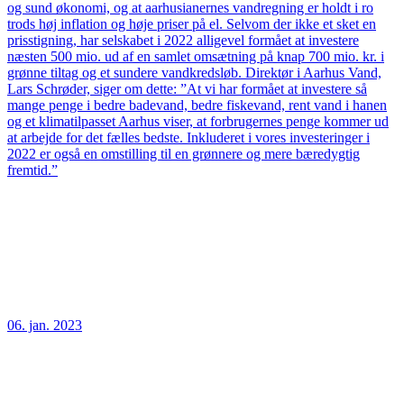
og sund økonomi, og at aarhusianernes vandregning er holdt i ro
trods høj inflation og høje priser på el. Selvom der ikke et sket en
prisstigning, har selskabet i 2022 alligevel formået at investere
næsten 500 mio. ud af en samlet omsætning på knap 700 mio. kr. i
grønne tiltag og et sundere vandkredsløb. Direktør i Aarhus Vand,
Lars Schrøder, siger om dette: ”At vi har formået at investere så
mange penge i bedre badevand, bedre fiskevand, rent vand i hanen
og et klimatilpasset Aarhus viser, at forbrugernes penge kommer ud
at arbejde for det fælles bedste. Inkluderet i vores investeringer i
2022 er også en omstilling til en grønnere og mere bæredygtig
fremtid.”
06. jan. 2023