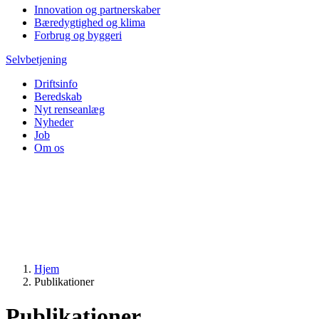
Innovation og partnerskaber
Bæredygtighed og klima
Forbrug og byggeri
Selvbetjening
Driftsinfo
Beredskab
Nyt renseanlæg
Nyheder
Job
Om os
Hjem
Publikationer
Publikationer