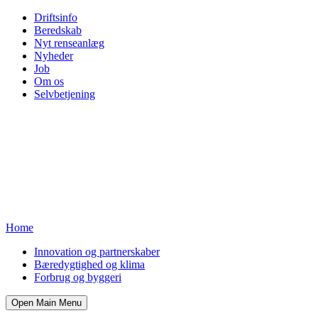
Driftsinfo
Beredskab
Nyt renseanlæg
Nyheder
Job
Om os
Selvbetjening
Home
Innovation og partnerskaber
Bæredygtighed og klima
Forbrug og byggeri
Open Main Menu