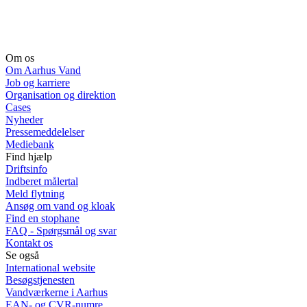
Om os
Om Aarhus Vand
Job og karriere
Organisation og direktion
Cases
Nyheder
Pressemeddelelser
Mediebank
Find hjælp
Driftsinfo
Indberet målertal
Meld flytning
Ansøg om vand og kloak
Find en stophane
FAQ - Spørgsmål og svar
Kontakt os
Se også
International website
Besøgstjenesten
Vandværkerne i Aarhus
EAN- og CVR-numre