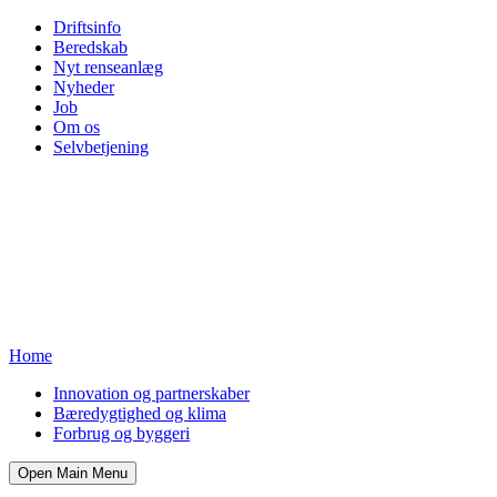
Driftsinfo
Beredskab
Nyt renseanlæg
Nyheder
Job
Om os
Selvbetjening
Home
Innovation og partnerskaber
Bæredygtighed og klima
Forbrug og byggeri
Open Main Menu