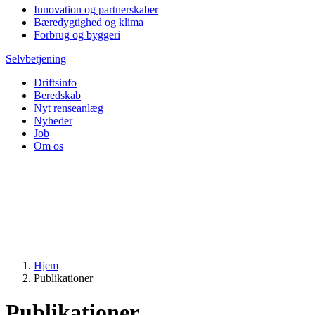
Innovation og partnerskaber
Bæredygtighed og klima
Forbrug og byggeri
Selvbetjening
Driftsinfo
Beredskab
Nyt renseanlæg
Nyheder
Job
Om os
Hjem
Publikationer
Publikationer