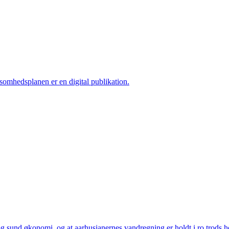
ksomhedsplanen er en digital publikation.
 sund økonomi, og at aarhusianernes vandregning er holdt i ro trods høj