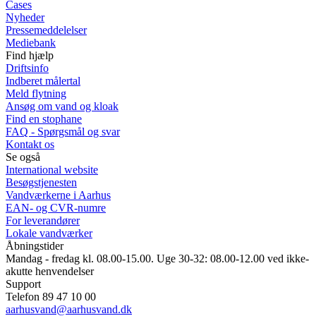
Cases
Nyheder
Pressemeddelelser
Mediebank
Find hjælp
Driftsinfo
Indberet målertal
Meld flytning
Ansøg om vand og kloak
Find en stophane
FAQ - Spørgsmål og svar
Kontakt os
Se også
International website
Besøgstjenesten
Vandværkerne i Aarhus
EAN- og CVR-numre
For leverandører
Lokale vandværker
Åbningstider
Mandag - fredag kl. 08.00-15.00. Uge 30-32: 08.00-12.00 ved ikke-
akutte henvendelser
Support
Telefon 89 47 10 00
aarhusvand@aarhusvand.dk