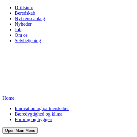
Driftsinfo
Beredskab
Nyt renseanlæg
Nyheder
Job
Om os
Selvbetjening
Home
Innovation og partnerskaber
Bæredygtighed og klima
Forbrug og byggeri
Open Main Menu