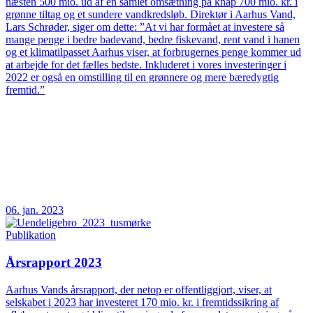
næsten 500 mio. ud af en samlet omsætning på knap 700 mio. kr. i
grønne tiltag og et sundere vandkredsløb. Direktør i Aarhus Vand,
Lars Schrøder, siger om dette: ”At vi har formået at investere så
mange penge i bedre badevand, bedre fiskevand, rent vand i hanen
og et klimatilpasset Aarhus viser, at forbrugernes penge kommer ud
at arbejde for det fælles bedste. Inkluderet i vores investeringer i
2022 er også en omstilling til en grønnere og mere bæredygtig
fremtid.”
06. jan. 2023
Publikation
Årsrapport 2023
Aarhus Vands årsrapport, der netop er offentliggjort, viser, at
selskabet i 2023 har investeret 170 mio. kr. i fremtidssikring af