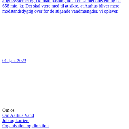
afløbssystemet og i klimatilpasning ud af en samlet omsætning på
658 mio. kr. Det skal være med til at sikre, at Aarhus bliver mere
modstandsdygtig over for de stigende vandmængder, vi oplever.
01. jan. 2023
Om os
Om Aarhus Vand
Job og karriere
Organisation og direktion