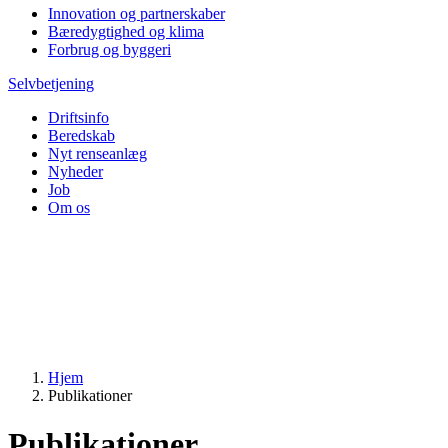
Innovation og partnerskaber
Bæredygtighed og klima
Forbrug og byggeri
Selvbetjening
Driftsinfo
Beredskab
Nyt renseanlæg
Nyheder
Job
Om os
Hjem
Publikationer
Publikationer