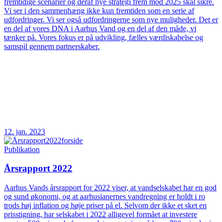
fremtidige scenarier og deraf nye strategi frem mod 2025 skal sikre.
Vi ser i den sammenhæng ikke kun fremtiden som en serie af
udfordringer. Vi ser også udfordringerne som nye muligheder. Det er
en del af vores DNA i Aarhus Vand og en del af den måde, vi
tænker på. Vores fokus er på udvikling, fælles værdiskabelse og
samspil gennem partnerskaber.
12. jan. 2023
Publikation
Årsrapport 2022
Aarhus Vands årsrapport for 2022 viser, at vandselskabet har en god
og sund økonomi, og at aarhusianernes vandregning er holdt i ro
trods høj inflation og høje priser på el. Selvom der ikke et sket en
prisstigning, har selskabet i 2022 alligevel formået at investere