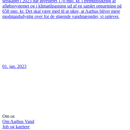
selskabet i 2023 har investeret 170 mio. kr. i fremtidssikring af
afløbssystemet og i klimatilpasning ud af en samlet omsætning på
658 mio. kr. Det skal være med til at sikre, at Aarhus bliver mere
modstandsdygtig over for de stigende vandmængder, vi oplever.
01. jan. 2023
Om os
Om Aarhus Vand
Job og karriere