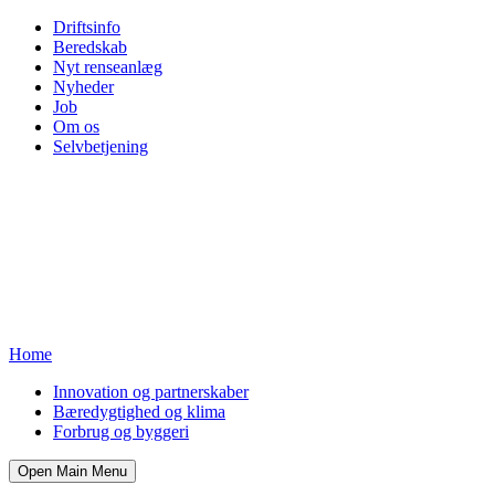
Driftsinfo
Beredskab
Nyt renseanlæg
Nyheder
Job
Om os
Selvbetjening
Home
Innovation og partnerskaber
Bæredygtighed og klima
Forbrug og byggeri
Open Main Menu