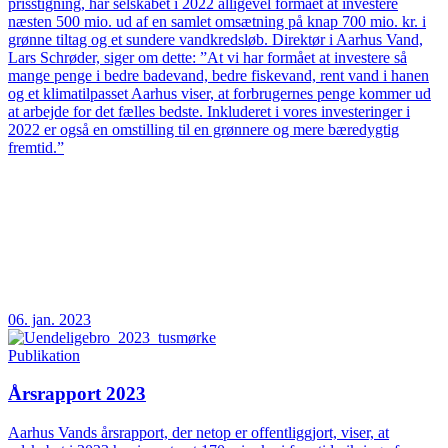
prisstigning, har selskabet i 2022 alligevel formået at investere
næsten 500 mio. ud af en samlet omsætning på knap 700 mio. kr. i
grønne tiltag og et sundere vandkredsløb. Direktør i Aarhus Vand,
Lars Schrøder, siger om dette: ”At vi har formået at investere så
mange penge i bedre badevand, bedre fiskevand, rent vand i hanen
og et klimatilpasset Aarhus viser, at forbrugernes penge kommer ud
at arbejde for det fælles bedste. Inkluderet i vores investeringer i
2022 er også en omstilling til en grønnere og mere bæredygtig
fremtid.”
06. jan. 2023
Publikation
Årsrapport 2023
Aarhus Vands årsrapport, der netop er offentliggjort, viser, at