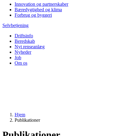
Innovation og partnerskaber
Bæredygtighed og klima
Forbrug og byggeri
Selvbetjening
Driftsinfo
Beredskab
Nyt renseanlæg
Nyheder
Job
Om os
Hjem
Publikationer
Publikationer