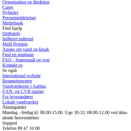
Organisation og direktion
Cases
Nyheder
Pressemeddelelser
Mediebank
Find hjælp
Driftsinfo
Indberet målertal
Meld flytning
Ansøg om vand og kloak
Find en stophane
FAQ - Spørgsmål og svar
Kontakt os
Se også
International website
Besøgstjenesten
Vandværkerne i Aarhus
EAN- og CVR-numre
For leverandører
Lokale vandværker
Åbningstider
Mandag - fredag kl. 08.00-15.00. Uge 30-32: 08.00-12.00 ved ikke-
akutte henvendelser
Support
Telefon 89 47 10 00