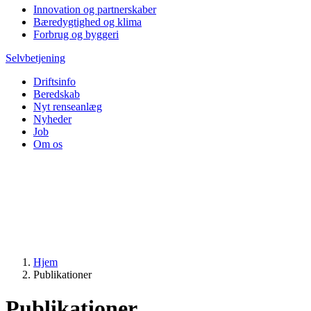
Innovation og partnerskaber
Bæredygtighed og klima
Forbrug og byggeri
Selvbetjening
Driftsinfo
Beredskab
Nyt renseanlæg
Nyheder
Job
Om os
Hjem
Publikationer
Publikationer