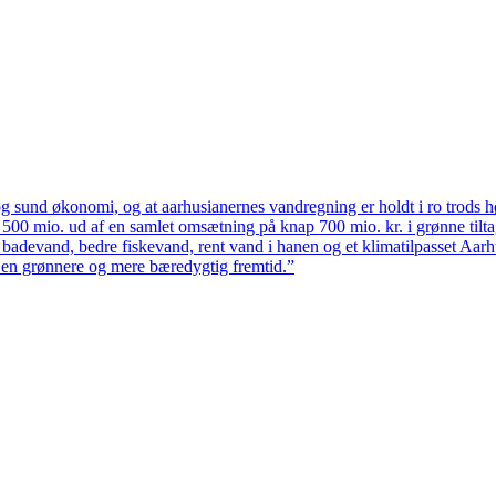
 sund økonomi, og at aarhusianernes vandregning er holdt i ro trods høj
ten 500 mio. ud af en samlet omsætning på knap 700 mio. kr. i grønne til
 badevand, bedre fiskevand, rent vand i hanen og et klimatilpasset Aarh
il en grønnere og mere bæredygtig fremtid.”