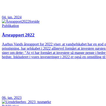
04. jan. 2024
Publikation
Årsrapport 2022
Aarhus Vands årsrapport for 2022 viser, at vandselskabet har en god og
prisstigning, har selskabet i 2022 alligevel formået at investere næs
siger om dette: ”At vi har formået at investere så mange penge i bedre
bedste. Inkluderet i vores investeringer i 2022 er også en omstilling t
06. jan. 2023