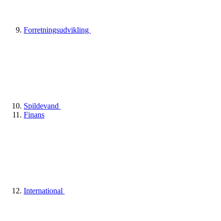
Forretningsudvikling
Spildevand
Finans
International