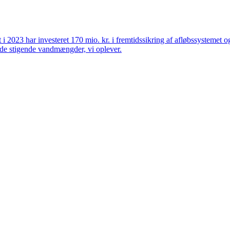
et i 2023 har investeret 170 mio. kr. i fremtidssikring af afløbssystemet
r de stigende vandmængder, vi oplever.