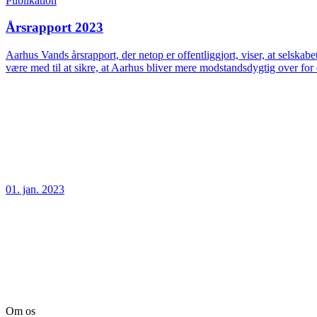
Publikation
Årsrapport 2023
Aarhus Vands årsrapport, der netop er offentliggjort, viser, at selskab
være med til at sikre, at Aarhus bliver mere modstandsdygtig over fo
01. jan. 2023
Om os