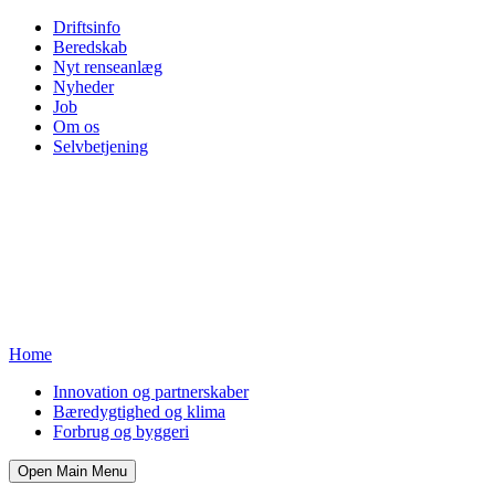
Driftsinfo
Beredskab
Nyt renseanlæg
Nyheder
Job
Om os
Selvbetjening
Home
Innovation og partnerskaber
Bæredygtighed og klima
Forbrug og byggeri
Open Main Menu