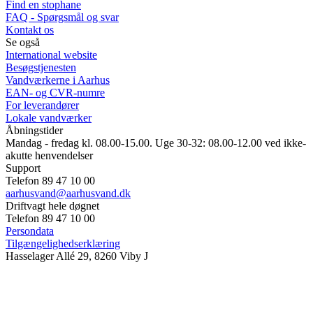
Find en stophane
FAQ - Spørgsmål og svar
Kontakt os
Se også
International website
Besøgstjenesten
Vandværkerne i Aarhus
EAN- og CVR-numre
For leverandører
Lokale vandværker
Åbningstider
Mandag - fredag kl. 08.00-15.00. Uge 30-32: 08.00-12.00 ved ikke-
akutte henvendelser
Support
Telefon 89 47 10 00
aarhusvand@aarhusvand.dk
Driftvagt hele døgnet
Telefon 89 47 10 00
Persondata
Tilgængelighedserklæring
Hasselager Allé 29, 8260 Viby J