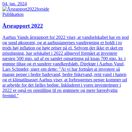
04. jan. 2024
Publikation
Årsrapport 2022
Aarhus Vands årsrapport for 2022 viser, at vandselskabet har en god
og sund økonomi, og at aarhusianernes vandregning er holdt i ro
trods høj inflation og høje priser på el. Selvom der ikke et sket en
prisstigning, har selskabet i 2022 alligevel formået at investere
næsten 500 mio. ud af en samlet omsætning på knap 700 mio. kr. i
grønne tiltag og et sundere vandkredsløb. Direktør i Aarhus Vand,
Lars Schrøder, siger om dette: ”At vi har formået at investere så
mange penge i bedre badevand, bedre fiskevand, rent vand i hanen
og et klimatilpasset Aarhus viser, at forbrugernes penge kommer ud
at arbejde for det fælles bedste. Inkluderet i vores investeringer i
2022 er også en omstilling til en grønnere og mere bæredygtig
fremtid.”