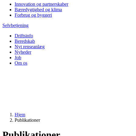
Innovation og partnerskaber
Bæredygtighed og klima
Forbrug og byggeri
Selvbetjening
Driftsinfo
Beredskab
Nyt renseanlæg
Nyheder
Job
Om os
Hjem
Publikationer
Publikationer