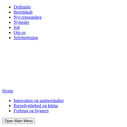
Driftsinfo
Beredskab
Nyt renseanlæg
Nyheder
Job
Om os
Selvbetjening
Home
Innovation og partnerskaber
Bæredygtighed og klima
Forbrug og byggeri
Open Main Menu