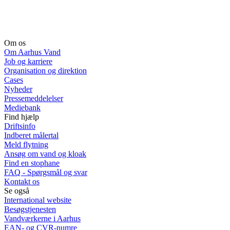
Om os
Om Aarhus Vand
Job og karriere
Organisation og direktion
Cases
Nyheder
Pressemeddelelser
Mediebank
Find hjælp
Driftsinfo
Indberet målertal
Meld flytning
Ansøg om vand og kloak
Find en stophane
FAQ - Spørgsmål og svar
Kontakt os
Se også
International website
Besøgstjenesten
Vandværkerne i Aarhus
EAN- og CVR-numre