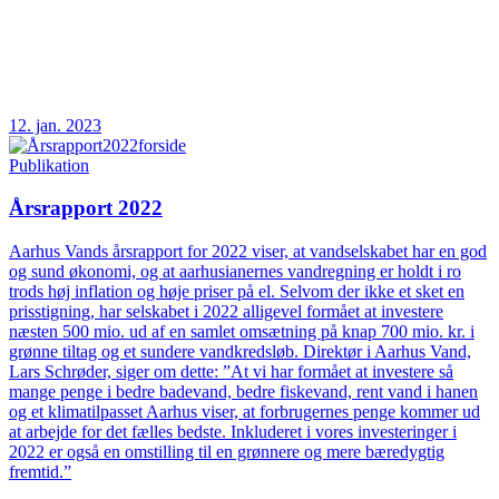
12. jan. 2023
Publikation
Årsrapport 2022
Aarhus Vands årsrapport for 2022 viser, at vandselskabet har en god
og sund økonomi, og at aarhusianernes vandregning er holdt i ro
trods høj inflation og høje priser på el. Selvom der ikke et sket en
prisstigning, har selskabet i 2022 alligevel formået at investere
næsten 500 mio. ud af en samlet omsætning på knap 700 mio. kr. i
grønne tiltag og et sundere vandkredsløb. Direktør i Aarhus Vand,
Lars Schrøder, siger om dette: ”At vi har formået at investere så
mange penge i bedre badevand, bedre fiskevand, rent vand i hanen
og et klimatilpasset Aarhus viser, at forbrugernes penge kommer ud
at arbejde for det fælles bedste. Inkluderet i vores investeringer i
2022 er også en omstilling til en grønnere og mere bæredygtig
fremtid.”