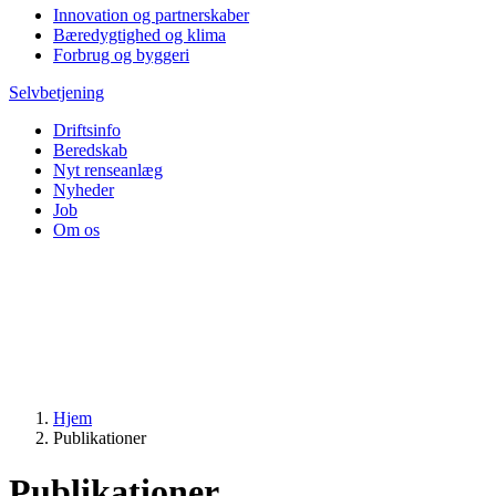
Innovation og partnerskaber
Bæredygtighed og klima
Forbrug og byggeri
Selvbetjening
Driftsinfo
Beredskab
Nyt renseanlæg
Nyheder
Job
Om os
Hjem
Publikationer
Publikationer