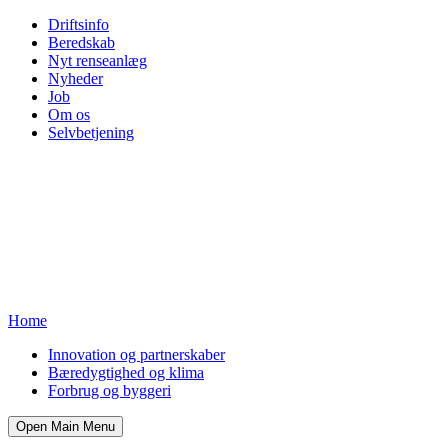
Driftsinfo
Beredskab
Nyt renseanlæg
Nyheder
Job
Om os
Selvbetjening
Home
Innovation og partnerskaber
Bæredygtighed og klima
Forbrug og byggeri
Open Main Menu