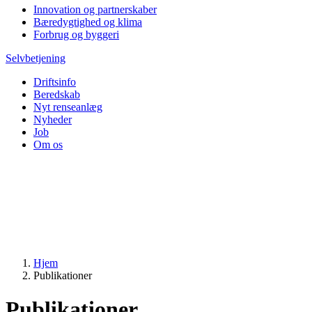
Innovation og partnerskaber
Bæredygtighed og klima
Forbrug og byggeri
Selvbetjening
Driftsinfo
Beredskab
Nyt renseanlæg
Nyheder
Job
Om os
Hjem
Publikationer
Publikationer