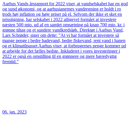
Aarhus Vands årsrapport for 2022 viser, at vandselskabet har en god
og sund økonomi, og at aarhusianernes vandregning er holdt i ro
trods høj inflation og høje priser på el. Selvom der ikke et sket en
prisstigning, har selskabet i 2022 alligevel formået at investere
næsten 500 mio. ud af en samlet omsætning på knap 700 mio. kr. i
grønne tiltag og et sundere vandkredsløb. Direktør i Aarhus Vand,
Lars Schrøder, siger om dette: ”At vi har formået at investere så
mange penge i bedre badevand, bedre fiskevand, rent vand i hanen
og et klimatilpasset Aarhus viser, at forbrugernes penge kommer ud
at arbejde for det fælles bedste. Inkluderet i vores investeringer i
2022 er også en omstilling til en grønnere og mere bæredygtig
fremtid.”
06. jan. 2023