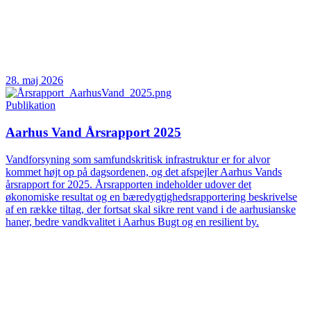
28. maj 2026
Publikation
Aarhus Vand Årsrapport 2025
Vandforsyning som samfundskritisk infrastruktur er for alvor
kommet højt op på dagsordenen, og det afspejler Aarhus Vands
årsrapport for 2025. Årsrapporten indeholder udover det
økonomiske resultat og en bæredygtighedsrapportering beskrivelse
af en række tiltag, der fortsat skal sikre rent vand i de aarhusianske
haner, bedre vandkvalitet i Aarhus Bugt og en resilient by.