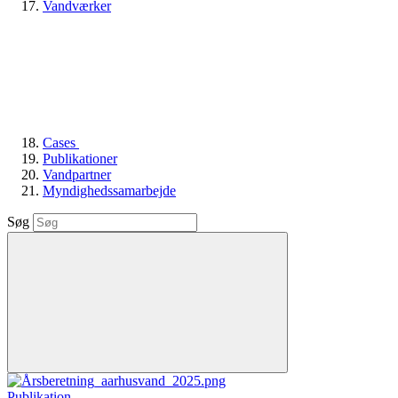
Vandværker
Cases
Publikationer
Vandpartner
Myndighedssamarbejde
Søg
Publikation