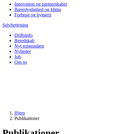
Innovation og partnerskaber
Bæredygtighed og klima
Forbrug og byggeri
Selvbetjening
Driftsinfo
Beredskab
Nyt renseanlæg
Nyheder
Job
Om os
Hjem
Publikationer
Publikationer