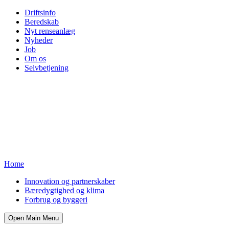
Driftsinfo
Beredskab
Nyt renseanlæg
Nyheder
Job
Om os
Selvbetjening
Home
Innovation og partnerskaber
Bæredygtighed og klima
Forbrug og byggeri
Open Main Menu