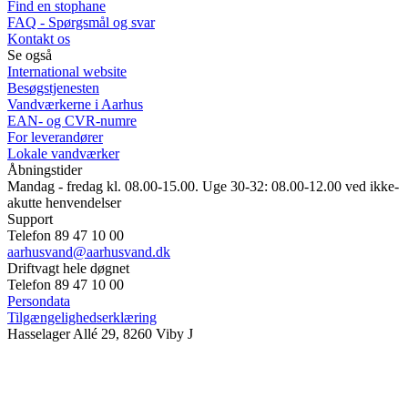
Find en stophane
FAQ - Spørgsmål og svar
Kontakt os
Se også
International website
Besøgstjenesten
Vandværkerne i Aarhus
EAN- og CVR-numre
For leverandører
Lokale vandværker
Åbningstider
Mandag - fredag kl. 08.00-15.00. Uge 30-32: 08.00-12.00 ved ikke-
akutte henvendelser
Support
Telefon 89 47 10 00
aarhusvand@aarhusvand.dk
Driftvagt hele døgnet
Telefon 89 47 10 00
Persondata
Tilgængelighedserklæring
Hasselager Allé 29, 8260 Viby J