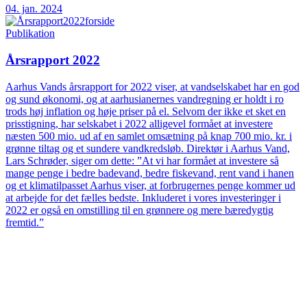
04. jan. 2024
Publikation
Årsrapport 2022
Aarhus Vands årsrapport for 2022 viser, at vandselskabet har en god
og sund økonomi, og at aarhusianernes vandregning er holdt i ro
trods høj inflation og høje priser på el. Selvom der ikke et sket en
prisstigning, har selskabet i 2022 alligevel formået at investere
næsten 500 mio. ud af en samlet omsætning på knap 700 mio. kr. i
grønne tiltag og et sundere vandkredsløb. Direktør i Aarhus Vand,
Lars Schrøder, siger om dette: ”At vi har formået at investere så
mange penge i bedre badevand, bedre fiskevand, rent vand i hanen
og et klimatilpasset Aarhus viser, at forbrugernes penge kommer ud
at arbejde for det fælles bedste. Inkluderet i vores investeringer i
2022 er også en omstilling til en grønnere og mere bæredygtig
fremtid.”