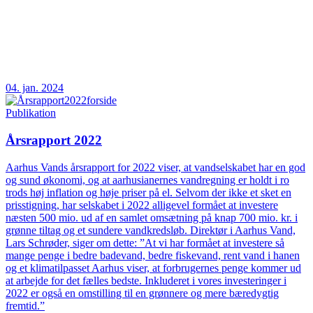
04. jan. 2024
Publikation
Årsrapport 2022
Aarhus Vands årsrapport for 2022 viser, at vandselskabet har en god
og sund økonomi, og at aarhusianernes vandregning er holdt i ro
trods høj inflation og høje priser på el. Selvom der ikke et sket en
prisstigning, har selskabet i 2022 alligevel formået at investere
næsten 500 mio. ud af en samlet omsætning på knap 700 mio. kr. i
grønne tiltag og et sundere vandkredsløb. Direktør i Aarhus Vand,
Lars Schrøder, siger om dette: ”At vi har formået at investere så
mange penge i bedre badevand, bedre fiskevand, rent vand i hanen
og et klimatilpasset Aarhus viser, at forbrugernes penge kommer ud
at arbejde for det fælles bedste. Inkluderet i vores investeringer i
2022 er også en omstilling til en grønnere og mere bæredygtig
fremtid.”