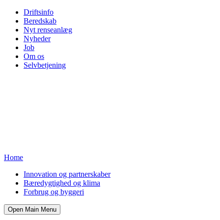
Driftsinfo
Beredskab
Nyt renseanlæg
Nyheder
Job
Om os
Selvbetjening
Home
Innovation og partnerskaber
Bæredygtighed og klima
Forbrug og byggeri
Open Main Menu