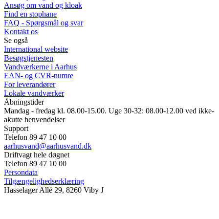
Ansøg om vand og kloak
Find en stophane
FAQ - Spørgsmål og svar
Kontakt os
Se også
International website
Besøgstjenesten
Vandværkerne i Aarhus
EAN- og CVR-numre
For leverandører
Lokale vandværker
Åbningstider
Mandag - fredag kl. 08.00-15.00. Uge 30-32: 08.00-12.00 ved ikke-
akutte henvendelser
Support
Telefon 89 47 10 00
aarhusvand@aarhusvand.dk
Driftvagt hele døgnet
Telefon 89 47 10 00
Persondata
Tilgængelighedserklæring
Hasselager Allé 29, 8260 Viby J