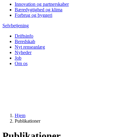
Innovation og partnerskaber
Bæredygtighed og klima
Forbrug og byggeri
Selvbetjening
Driftsinfo
Beredskab
Nyt renseanlæg
Nyheder
Job
Om os
Hjem
Publikationer
Publikationer