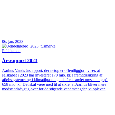
06. jan. 2023
Publikation
Årsrapport 2023
Aarhus Vands årsrapport, der netop er offentliggjort, viser, at
selskabet i 2023 har investeret 170 mio. kr. i fremtidssikring af
afløbssystemet og i klimatilpasning ud af en samlet omsætning på
658 mio. kr. Det skal være med til at sikre, at Aarhus bliver mere
modstandsdygtig over for de stigende vandmængder, vi oplever.