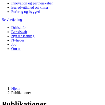
Innovation og partnerskaber
Bæredygtighed og klima
Forbrug og byggeri
Selvbetjening
Driftsinfo
Beredskab
Nyt renseanlæg
Nyheder
Job
Om os
Hjem
Publikationer
Publikationer