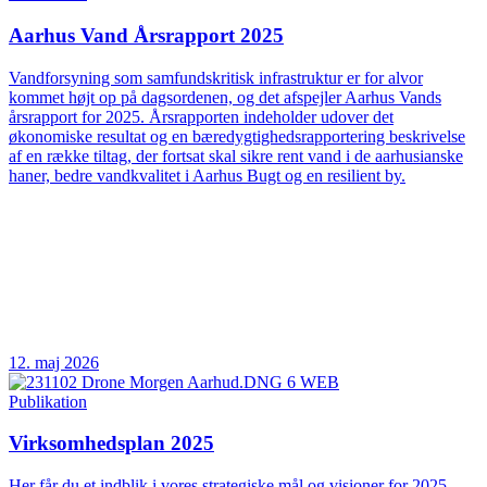
Aarhus Vand Årsrapport 2025
Vandforsyning som samfundskritisk infrastruktur er for alvor
kommet højt op på dagsordenen, og det afspejler Aarhus Vands
årsrapport for 2025. Årsrapporten indeholder udover det
økonomiske resultat og en bæredygtighedsrapportering beskrivelse
af en række tiltag, der fortsat skal sikre rent vand i de aarhusianske
haner, bedre vandkvalitet i Aarhus Bugt og en resilient by.
12. maj 2026
Publikation
Virksomhedsplan 2025
Her får du et indblik i vores strategiske mål og visioner for 2025.