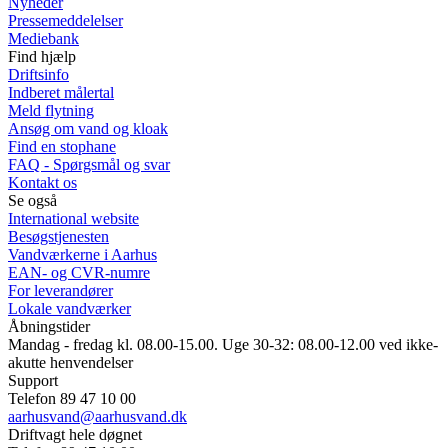
Nyheder
Pressemeddelelser
Mediebank
Find hjælp
Driftsinfo
Indberet målertal
Meld flytning
Ansøg om vand og kloak
Find en stophane
FAQ - Spørgsmål og svar
Kontakt os
Se også
International website
Besøgstjenesten
Vandværkerne i Aarhus
EAN- og CVR-numre
For leverandører
Lokale vandværker
Åbningstider
Mandag - fredag kl. 08.00-15.00. Uge 30-32: 08.00-12.00 ved ikke-
akutte henvendelser
Support
Telefon 89 47 10 00
aarhusvand@aarhusvand.dk
Driftvagt hele døgnet