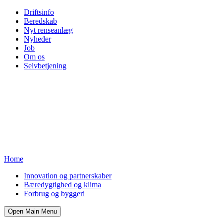
Driftsinfo
Beredskab
Nyt renseanlæg
Nyheder
Job
Om os
Selvbetjening
Home
Innovation og partnerskaber
Bæredygtighed og klima
Forbrug og byggeri
Open Main Menu