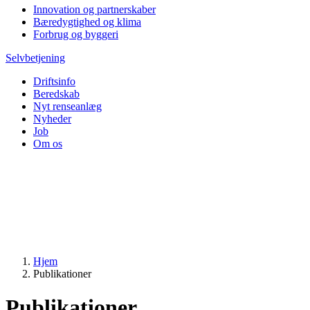
Innovation og partnerskaber
Bæredygtighed og klima
Forbrug og byggeri
Selvbetjening
Driftsinfo
Beredskab
Nyt renseanlæg
Nyheder
Job
Om os
Hjem
Publikationer
Publikationer