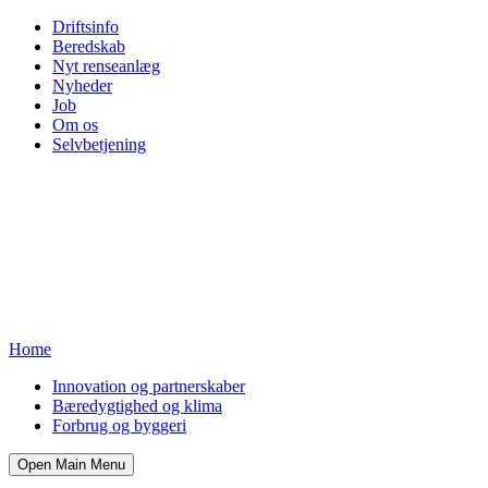
Driftsinfo
Beredskab
Nyt renseanlæg
Nyheder
Job
Om os
Selvbetjening
Home
Innovation og partnerskaber
Bæredygtighed og klima
Forbrug og byggeri
Open Main Menu