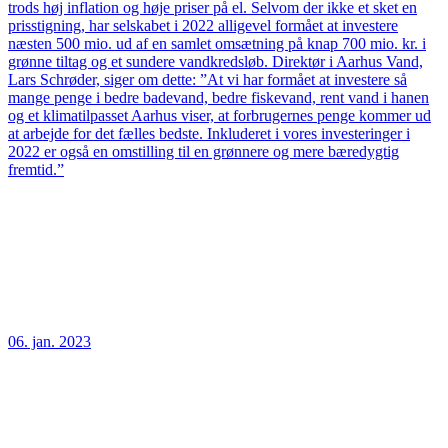
trods høj inflation og høje priser på el. Selvom der ikke et sket en
prisstigning, har selskabet i 2022 alligevel formået at investere
næsten 500 mio. ud af en samlet omsætning på knap 700 mio. kr. i
grønne tiltag og et sundere vandkredsløb. Direktør i Aarhus Vand,
Lars Schrøder, siger om dette: ”At vi har formået at investere så
mange penge i bedre badevand, bedre fiskevand, rent vand i hanen
og et klimatilpasset Aarhus viser, at forbrugernes penge kommer ud
at arbejde for det fælles bedste. Inkluderet i vores investeringer i
2022 er også en omstilling til en grønnere og mere bæredygtig
fremtid.”
06. jan. 2023