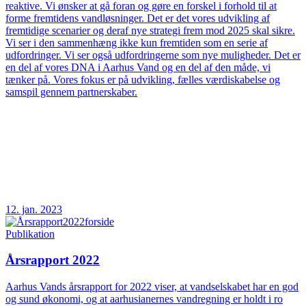
reaktive. Vi ønsker at gå foran og gøre en forskel i forhold til at
forme fremtidens vandløsninger. Det er det vores udvikling af
fremtidige scenarier og deraf nye strategi frem mod 2025 skal sikre.
Vi ser i den sammenhæng ikke kun fremtiden som en serie af
udfordringer. Vi ser også udfordringerne som nye muligheder. Det er
en del af vores DNA i Aarhus Vand og en del af den måde, vi
tænker på. Vores fokus er på udvikling, fælles værdiskabelse og
samspil gennem partnerskaber.
12. jan. 2023
Publikation
Årsrapport 2022
Aarhus Vands årsrapport for 2022 viser, at vandselskabet har en god
og sund økonomi, og at aarhusianernes vandregning er holdt i ro