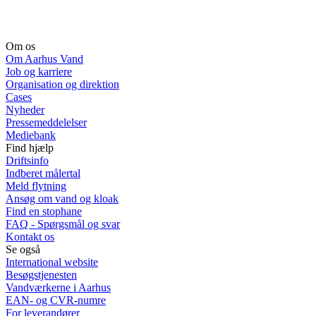
Om os
Om Aarhus Vand
Job og karriere
Organisation og direktion
Cases
Nyheder
Pressemeddelelser
Mediebank
Find hjælp
Driftsinfo
Indberet målertal
Meld flytning
Ansøg om vand og kloak
Find en stophane
FAQ - Spørgsmål og svar
Kontakt os
Se også
International website
Besøgstjenesten
Vandværkerne i Aarhus
EAN- og CVR-numre
For leverandører