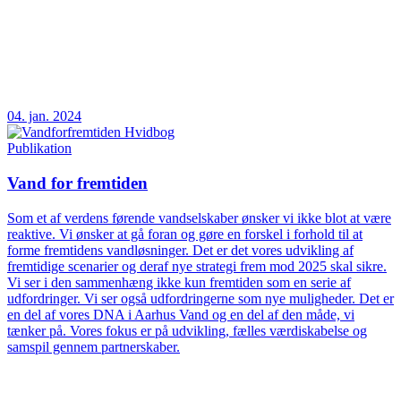
04. jan. 2024
Publikation
Vand for fremtiden
Som et af verdens førende vandselskaber ønsker vi ikke blot at være
reaktive. Vi ønsker at gå foran og gøre en forskel i forhold til at
forme fremtidens vandløsninger. Det er det vores udvikling af
fremtidige scenarier og deraf nye strategi frem mod 2025 skal sikre.
Vi ser i den sammenhæng ikke kun fremtiden som en serie af
udfordringer. Vi ser også udfordringerne som nye muligheder. Det er
en del af vores DNA i Aarhus Vand og en del af den måde, vi
tænker på. Vores fokus er på udvikling, fælles værdiskabelse og
samspil gennem partnerskaber.