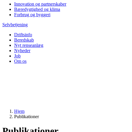
Innovation og partnerskaber
Bæredygtighed og klima
Forbrug og byggeri
Selvbetjening
Driftsinfo
Beredskab
Nyt renseanlæg
Nyheder
Job
Om os
Hjem
Publikationer
Publikationer