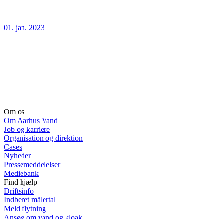
01. jan. 2023
Om os
Om Aarhus Vand
Job og karriere
Organisation og direktion
Cases
Nyheder
Pressemeddelelser
Mediebank
Find hjælp
Driftsinfo
Indberet målertal
Meld flytning
Ansøg om vand og kloak