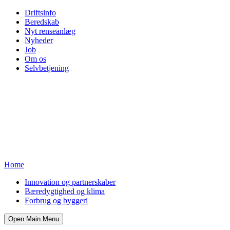
Driftsinfo
Beredskab
Nyt renseanlæg
Nyheder
Job
Om os
Selvbetjening
Home
Innovation og partnerskaber
Bæredygtighed og klima
Forbrug og byggeri
Open Main Menu