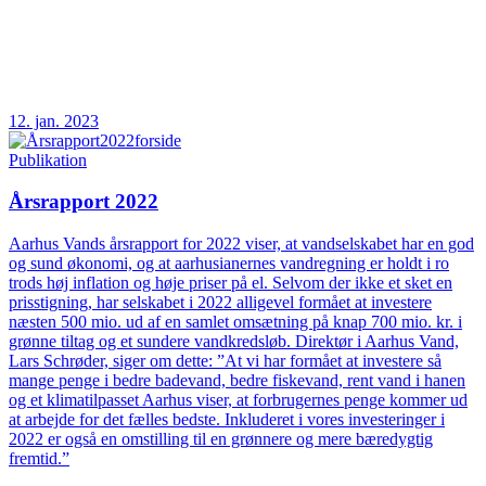
12. jan. 2023
Publikation
Årsrapport 2022
Aarhus Vands årsrapport for 2022 viser, at vandselskabet har en god
og sund økonomi, og at aarhusianernes vandregning er holdt i ro
trods høj inflation og høje priser på el. Selvom der ikke et sket en
prisstigning, har selskabet i 2022 alligevel formået at investere
næsten 500 mio. ud af en samlet omsætning på knap 700 mio. kr. i
grønne tiltag og et sundere vandkredsløb. Direktør i Aarhus Vand,
Lars Schrøder, siger om dette: ”At vi har formået at investere så
mange penge i bedre badevand, bedre fiskevand, rent vand i hanen
og et klimatilpasset Aarhus viser, at forbrugernes penge kommer ud
at arbejde for det fælles bedste. Inkluderet i vores investeringer i
2022 er også en omstilling til en grønnere og mere bæredygtig
fremtid.”