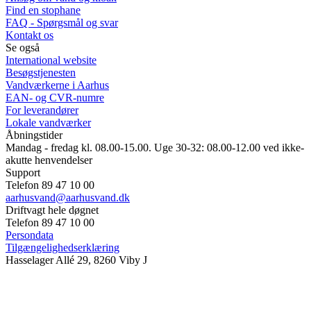
Find en stophane
FAQ - Spørgsmål og svar
Kontakt os
Se også
International website
Besøgstjenesten
Vandværkerne i Aarhus
EAN- og CVR-numre
For leverandører
Lokale vandværker
Åbningstider
Mandag - fredag kl. 08.00-15.00. Uge 30-32: 08.00-12.00 ved ikke-
akutte henvendelser
Support
Telefon 89 47 10 00
aarhusvand@aarhusvand.dk
Driftvagt hele døgnet
Telefon 89 47 10 00
Persondata
Tilgængelighedserklæring
Hasselager Allé 29, 8260 Viby J