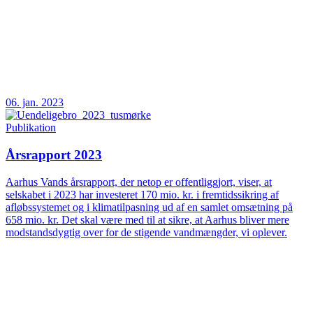
06. jan. 2023
Publikation
Årsrapport 2023
Aarhus Vands årsrapport, der netop er offentliggjort, viser, at
selskabet i 2023 har investeret 170 mio. kr. i fremtidssikring af
afløbssystemet og i klimatilpasning ud af en samlet omsætning på
658 mio. kr. Det skal være med til at sikre, at Aarhus bliver mere
modstandsdygtig over for de stigende vandmængder, vi oplever.