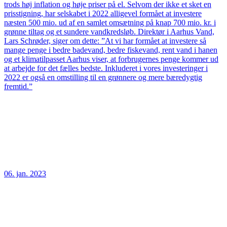
trods høj inflation og høje priser på el. Selvom der ikke et sket en
prisstigning, har selskabet i 2022 alligevel formået at investere
næsten 500 mio. ud af en samlet omsætning på knap 700 mio. kr. i
grønne tiltag og et sundere vandkredsløb. Direktør i Aarhus Vand,
Lars Schrøder, siger om dette: ”At vi har formået at investere så
mange penge i bedre badevand, bedre fiskevand, rent vand i hanen
og et klimatilpasset Aarhus viser, at forbrugernes penge kommer ud
at arbejde for det fælles bedste. Inkluderet i vores investeringer i
2022 er også en omstilling til en grønnere og mere bæredygtig
fremtid.”
06. jan. 2023