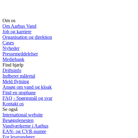
Om os
Om Aarhus Vand
Job og karriere
Organisation og direktion
Cases
Nyheder
Pressemeddelelser
Mediebank
Find hjælp
Driftsinfo
Indberet målertal
Meld flytning
Ansøg om vand og kloak
Find en stophane
FAQ - Spørgsmål og svar
Kontakt os
Se også
International website
Besøgstjenesten
Vandværkerne i Aarhus
EAN- og CVR-numre
For leverandører