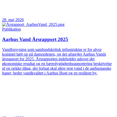
28. maj 2026
Publikation
Aarhus Vand Årsrapport 2025
Vandforsyning som samfundskritisk infrastruktur er for alvor
kommet højt op på dagsordenen, og det afspejler Aarhus Vands
årsrapport for 2025. Årsrapporten indeholder udover det
økonomiske resultat og en bæredygtighedsrapportering beskrivelse
af en række tiltag, der fortsat skal sikre rent vand i de aarhusianske
haner, bedre vandkvalitet i Aarhus Bugt og en resilient by.