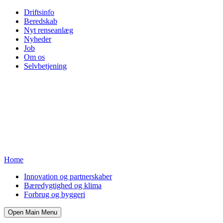
Driftsinfo
Beredskab
Nyt renseanlæg
Nyheder
Job
Om os
Selvbetjening
Home
Innovation og partnerskaber
Bæredygtighed og klima
Forbrug og byggeri
Open Main Menu