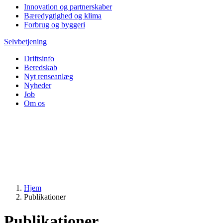
Innovation og partnerskaber
Bæredygtighed og klima
Forbrug og byggeri
Selvbetjening
Driftsinfo
Beredskab
Nyt renseanlæg
Nyheder
Job
Om os
Hjem
Publikationer
Publikationer