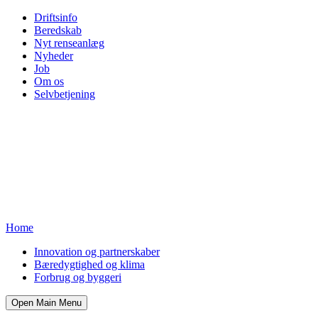
Driftsinfo
Beredskab
Nyt renseanlæg
Nyheder
Job
Om os
Selvbetjening
Home
Innovation og partnerskaber
Bæredygtighed og klima
Forbrug og byggeri
Open Main Menu