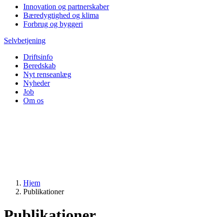
Innovation og partnerskaber
Bæredygtighed og klima
Forbrug og byggeri
Selvbetjening
Driftsinfo
Beredskab
Nyt renseanlæg
Nyheder
Job
Om os
Hjem
Publikationer
Publikationer