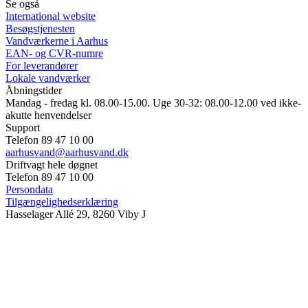
Se også
International website
Besøgstjenesten
Vandværkerne i Aarhus
EAN- og CVR-numre
For leverandører
Lokale vandværker
Åbningstider
Mandag - fredag kl. 08.00-15.00. Uge 30-32: 08.00-12.00 ved ikke-
akutte henvendelser
Support
Telefon 89 47 10 00
aarhusvand@aarhusvand.dk
Driftvagt hele døgnet
Telefon 89 47 10 00
Persondata
Tilgængelighedserklæring
Hasselager Allé 29, 8260 Viby J