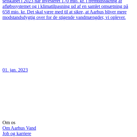
selskabet i 2023 har investeret 170 mio. kr. i fremtidssikring af
afløbssystemet og i klimatilpasning ud af en samlet omsætning på
658 mio. kr. Det skal være med til at sikre, at Aarhus bliver mere
modstandsdygtig over for de stigende vandmængder, vi oplever.
01. jan. 2023
Om os
Om Aarhus Vand
Job og karriere