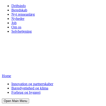
Driftsinfo
Beredskab
Nyt renseanlæg
Nyheder
Job
Om os
Selvbetjening
Home
Innovation og partnerskaber
Bæredygtighed og klima
Forbrug og byggeri
Open Main Menu