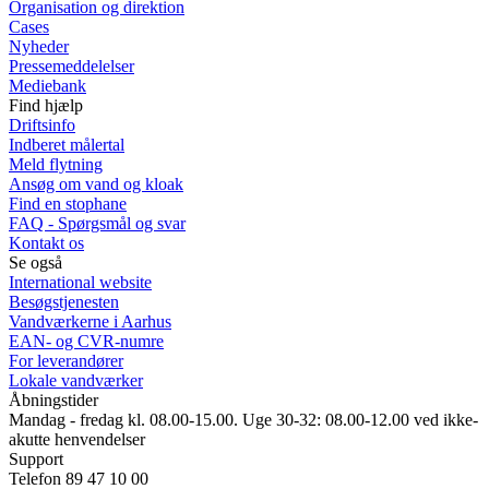
Organisation og direktion
Cases
Nyheder
Pressemeddelelser
Mediebank
Find hjælp
Driftsinfo
Indberet målertal
Meld flytning
Ansøg om vand og kloak
Find en stophane
FAQ - Spørgsmål og svar
Kontakt os
Se også
International website
Besøgstjenesten
Vandværkerne i Aarhus
EAN- og CVR-numre
For leverandører
Lokale vandværker
Åbningstider
Mandag - fredag kl. 08.00-15.00. Uge 30-32: 08.00-12.00 ved ikke-
akutte henvendelser
Support
Telefon 89 47 10 00