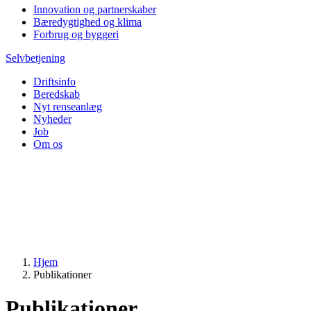
Innovation og partnerskaber
Bæredygtighed og klima
Forbrug og byggeri
Selvbetjening
Driftsinfo
Beredskab
Nyt renseanlæg
Nyheder
Job
Om os
Hjem
Publikationer
Publikationer