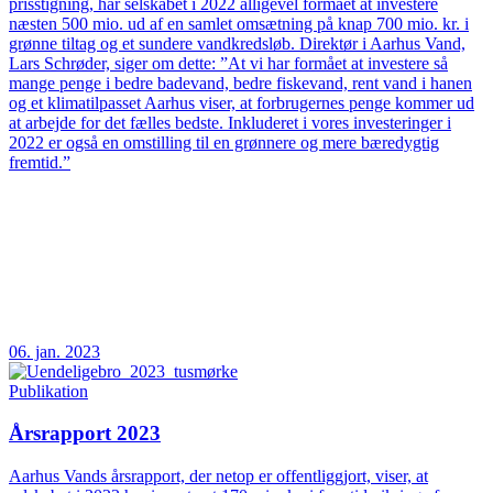
prisstigning, har selskabet i 2022 alligevel formået at investere
næsten 500 mio. ud af en samlet omsætning på knap 700 mio. kr. i
grønne tiltag og et sundere vandkredsløb. Direktør i Aarhus Vand,
Lars Schrøder, siger om dette: ”At vi har formået at investere så
mange penge i bedre badevand, bedre fiskevand, rent vand i hanen
og et klimatilpasset Aarhus viser, at forbrugernes penge kommer ud
at arbejde for det fælles bedste. Inkluderet i vores investeringer i
2022 er også en omstilling til en grønnere og mere bæredygtig
fremtid.”
06. jan. 2023
Publikation
Årsrapport 2023
Aarhus Vands årsrapport, der netop er offentliggjort, viser, at