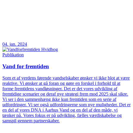
04. jan. 2024
Publikation
Vand for fremtiden
Som et af verdens førende vandselskaber ønsker vi ikke blot at være
reaktive. Vi ønsker at gå foran og gøre en forskel i forhold til at
forme fremtidens vandløsninger. Det er det vores udvikling af
fremtidige scenarier og deraf nye strategi frem mod 2025 skal sikre.
Vi ser i den sammenhæng ikke kun fremtiden som en serie af
udfordringer. Vi ser også udfordringerne som nye muligheder. Det er
en del af vores DNA i Aarhus Vand og en del af den måde, vi
tænker på. Vores fokus er på udvikling, fælles værdiskabelse og
samspil gennem partnerskaber.