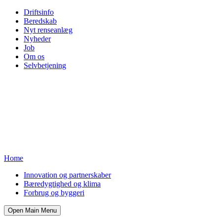
Driftsinfo
Beredskab
Nyt renseanlæg
Nyheder
Job
Om os
Selvbetjening
Home
Innovation og partnerskaber
Bæredygtighed og klima
Forbrug og byggeri
Open Main Menu