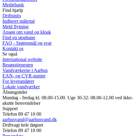
Mediebank
Find hjælp
Driftsinfo
Indberet målertal
Meld flytning
Ansøg om vand og kloak
Find en stophane
FAQ - Spørgsmål og svar
Kontakt os
Se også
International website
Besøgstjenesten
Vandværkerne i Aarhus
EAN- og CVR-numre
For leverandører
Lokale vandværker
Åbningstider
Mandag - fredag kl. 08.00-15.00. Uge 30-32: 08.00-12.00 ved ikke-
akutte henvendelser
Support
Telefon 89 47 10 00
aarhusvand@aarhusvand.dk
Driftvagt hele døgnet
Telefon 89 47 10 00
Persondata