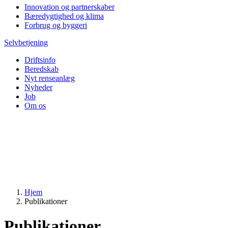
Innovation og partnerskaber
Bæredygtighed og klima
Forbrug og byggeri
Selvbetjening
Driftsinfo
Beredskab
Nyt renseanlæg
Nyheder
Job
Om os
Hjem
Publikationer
Publikationer