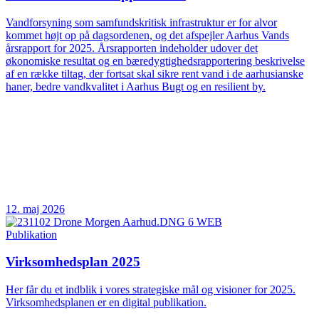
Vandforsyning som samfundskritisk infrastruktur er for alvor
kommet højt op på dagsordenen, og det afspejler Aarhus Vands
årsrapport for 2025. Årsrapporten indeholder udover det
økonomiske resultat og en bæredygtighedsrapportering beskrivelse
af en række tiltag, der fortsat skal sikre rent vand i de aarhusianske
haner, bedre vandkvalitet i Aarhus Bugt og en resilient by.
12. maj 2026
Publikation
Virksomhedsplan 2025
Her får du et indblik i vores strategiske mål og visioner for 2025.
Virksomhedsplanen er en digital publikation.