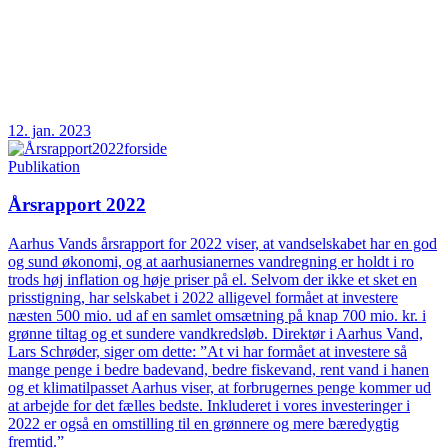
12. jan. 2023
Publikation
Årsrapport 2022
Aarhus Vands årsrapport for 2022 viser, at vandselskabet har en god
og sund økonomi, og at aarhusianernes vandregning er holdt i ro
trods høj inflation og høje priser på el. Selvom der ikke et sket en
prisstigning, har selskabet i 2022 alligevel formået at investere
næsten 500 mio. ud af en samlet omsætning på knap 700 mio. kr. i
grønne tiltag og et sundere vandkredsløb. Direktør i Aarhus Vand,
Lars Schrøder, siger om dette: ”At vi har formået at investere så
mange penge i bedre badevand, bedre fiskevand, rent vand i hanen
og et klimatilpasset Aarhus viser, at forbrugernes penge kommer ud
at arbejde for det fælles bedste. Inkluderet i vores investeringer i
2022 er også en omstilling til en grønnere og mere bæredygtig
fremtid.”