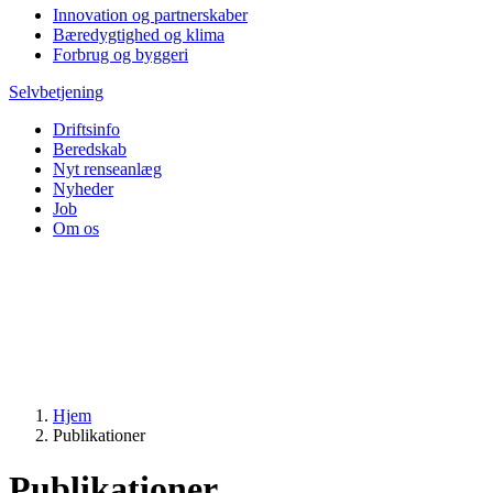
Innovation og partnerskaber
Bæredygtighed og klima
Forbrug og byggeri
Selvbetjening
Driftsinfo
Beredskab
Nyt renseanlæg
Nyheder
Job
Om os
Hjem
Publikationer
Publikationer