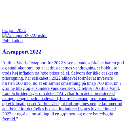
04. jan. 2024
Publikation
Årsrapport 2022
Aarhus Vands årsrapport for 2022 viser, at vandselskabet har en god
og sund økonomi, og at aarhusianernes vandregning er holdt i ro
trods høj inflation og høje priser på el. Selvom der ikke et sket en
prisstigning, har selskabet i 2022 alligevel formået at investere
næsten 500 mio. ud af en samlet omsætning på knap 700 mio. kr. i
grønne tiltag og et sundere vandkredsløb. Direktør i Aarhus Vand,
Lars Schrøder, siger om dette: ”At vi har formået at investere så
mange penge i bedre badevand, bedre fiskevand, rent vand i hanen
og et klimatilpasset Aarhus viser, at forbrugernes penge kommer ud
at arbejde for det fælles bedste. Inkluderet i vores investeringer i
2022 er også en omstilling til en grønnere og mere bæredygtig
fremtid.”