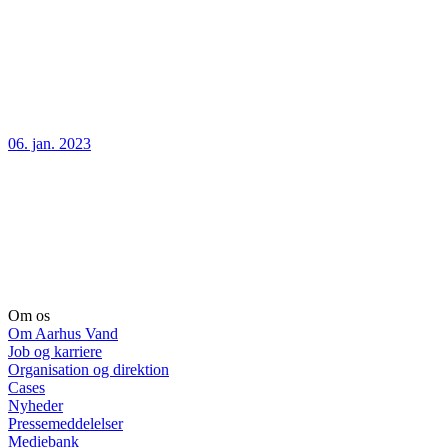
06. jan. 2023
Om os
Om Aarhus Vand
Job og karriere
Organisation og direktion
Cases
Nyheder
Pressemeddelelser
Mediebank