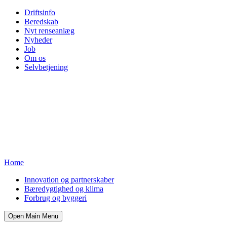
Driftsinfo
Beredskab
Nyt renseanlæg
Nyheder
Job
Om os
Selvbetjening
Home
Innovation og partnerskaber
Bæredygtighed og klima
Forbrug og byggeri
Open Main Menu