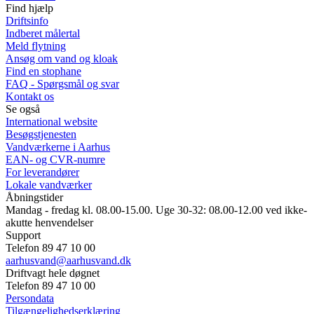
Find hjælp
Driftsinfo
Indberet målertal
Meld flytning
Ansøg om vand og kloak
Find en stophane
FAQ - Spørgsmål og svar
Kontakt os
Se også
International website
Besøgstjenesten
Vandværkerne i Aarhus
EAN- og CVR-numre
For leverandører
Lokale vandværker
Åbningstider
Mandag - fredag kl. 08.00-15.00. Uge 30-32: 08.00-12.00 ved ikke-
akutte henvendelser
Support
Telefon 89 47 10 00
aarhusvand@aarhusvand.dk
Driftvagt hele døgnet
Telefon 89 47 10 00
Persondata
Tilgængelighedserklæring