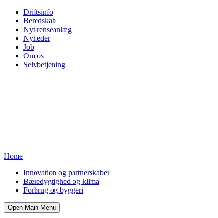
Driftsinfo
Beredskab
Nyt renseanlæg
Nyheder
Job
Om os
Selvbetjening
Home
Innovation og partnerskaber
Bæredygtighed og klima
Forbrug og byggeri
Open Main Menu