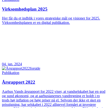
Virksomhedsplan 2025
Her får du et indblik i vores strategiske mål og visioner for 2025.
Virksomhedsplanen er en digital publikation.
04. jan. 2024
Publikation
Årsrapport 2022
Aarhus Vands årsrapport for 2022 viser, at vandselskabet har en god
og sund økonomi, og at aarhusianernes vandregning er holdt i ro
trods høj inflation og høje priser på el. Selvom der ikke et sket en
prisstigning, har selskabet i 2022 alligevel formået at investere