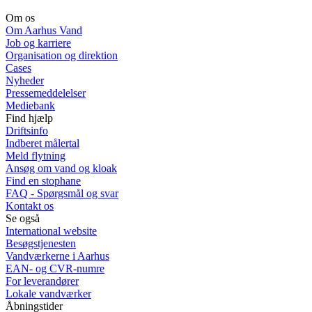
Om os
Om Aarhus Vand
Job og karriere
Organisation og direktion
Cases
Nyheder
Pressemeddelelser
Mediebank
Find hjælp
Driftsinfo
Indberet målertal
Meld flytning
Ansøg om vand og kloak
Find en stophane
FAQ - Spørgsmål og svar
Kontakt os
Se også
International website
Besøgstjenesten
Vandværkerne i Aarhus
EAN- og CVR-numre
For leverandører
Lokale vandværker
Åbningstider