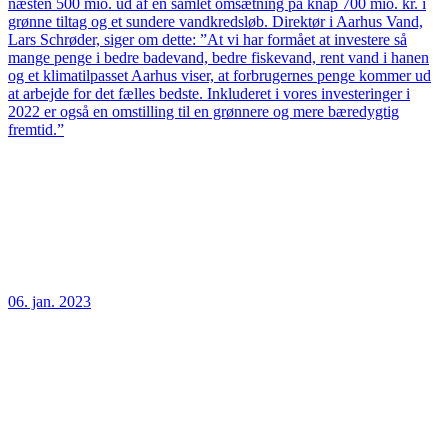
næsten 500 mio. ud af en samlet omsætning på knap 700 mio. kr. i
grønne tiltag og et sundere vandkredsløb. Direktør i Aarhus Vand,
Lars Schrøder, siger om dette: ”At vi har formået at investere så
mange penge i bedre badevand, bedre fiskevand, rent vand i hanen
og et klimatilpasset Aarhus viser, at forbrugernes penge kommer ud
at arbejde for det fælles bedste. Inkluderet i vores investeringer i
2022 er også en omstilling til en grønnere og mere bæredygtig
fremtid.”
06. jan. 2023