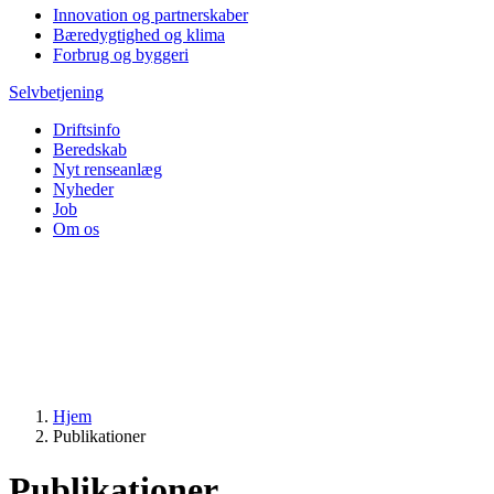
Innovation og partnerskaber
Bæredygtighed og klima
Forbrug og byggeri
Selvbetjening
Driftsinfo
Beredskab
Nyt renseanlæg
Nyheder
Job
Om os
Hjem
Publikationer
Publikationer