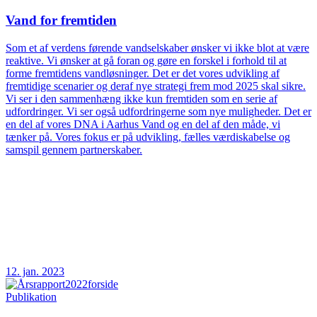
Vand for fremtiden
Som et af verdens førende vandselskaber ønsker vi ikke blot at være
reaktive. Vi ønsker at gå foran og gøre en forskel i forhold til at
forme fremtidens vandløsninger. Det er det vores udvikling af
fremtidige scenarier og deraf nye strategi frem mod 2025 skal sikre.
Vi ser i den sammenhæng ikke kun fremtiden som en serie af
udfordringer. Vi ser også udfordringerne som nye muligheder. Det er
en del af vores DNA i Aarhus Vand og en del af den måde, vi
tænker på. Vores fokus er på udvikling, fælles værdiskabelse og
samspil gennem partnerskaber.
12. jan. 2023
Publikation