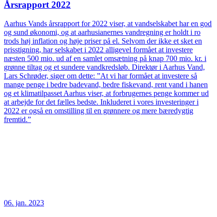
Årsrapport 2022
Aarhus Vands årsrapport for 2022 viser, at vandselskabet har en god
og sund økonomi, og at aarhusianernes vandregning er holdt i ro
trods høj inflation og høje priser på el. Selvom der ikke et sket en
prisstigning, har selskabet i 2022 alligevel formået at investere
næsten 500 mio. ud af en samlet omsætning på knap 700 mio. kr. i
grønne tiltag og et sundere vandkredsløb. Direktør i Aarhus Vand,
Lars Schrøder, siger om dette: ”At vi har formået at investere så
mange penge i bedre badevand, bedre fiskevand, rent vand i hanen
og et klimatilpasset Aarhus viser, at forbrugernes penge kommer ud
at arbejde for det fælles bedste. Inkluderet i vores investeringer i
2022 er også en omstilling til en grønnere og mere bæredygtig
fremtid.”
06. jan. 2023