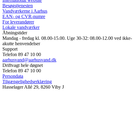
International website
Besøgstjenesten
Vandværkerne i Aarhus
EAN- og CVR-numre
For leverandører
Lokale vandværker
Åbningstider
Mandag - fredag kl. 08.00-15.00. Uge 30-32: 08.00-12.00 ved ikke-
akutte henvendelser
Support
Telefon 89 47 10 00
aarhusvand@aarhusvand.dk
Driftvagt hele døgnet
Telefon 89 47 10 00
Persondata
Tilgængelighedserklæring
Hasselager Allé 29, 8260 Viby J