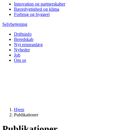
Innovation og partnerskaber
Bæredygtighed og klima
Forbrug og byggeri
Selvbetjening
Driftsinfo
Beredskab
Nyt renseanlæg
Nyheder
Job
Om os
Hjem
Publikationer
Publikationer