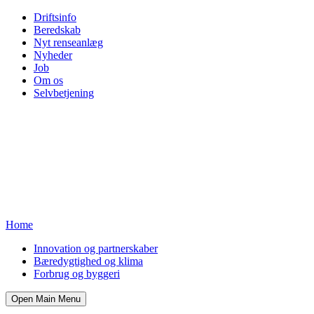
Driftsinfo
Beredskab
Nyt renseanlæg
Nyheder
Job
Om os
Selvbetjening
Home
Innovation og partnerskaber
Bæredygtighed og klima
Forbrug og byggeri
Open Main Menu