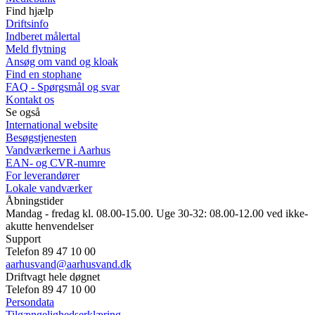
Find hjælp
Driftsinfo
Indberet målertal
Meld flytning
Ansøg om vand og kloak
Find en stophane
FAQ - Spørgsmål og svar
Kontakt os
Se også
International website
Besøgstjenesten
Vandværkerne i Aarhus
EAN- og CVR-numre
For leverandører
Lokale vandværker
Åbningstider
Mandag - fredag kl. 08.00-15.00. Uge 30-32: 08.00-12.00 ved ikke-
akutte henvendelser
Support
Telefon 89 47 10 00
aarhusvand@aarhusvand.dk
Driftvagt hele døgnet
Telefon 89 47 10 00
Persondata
Tilgængelighedserklæring