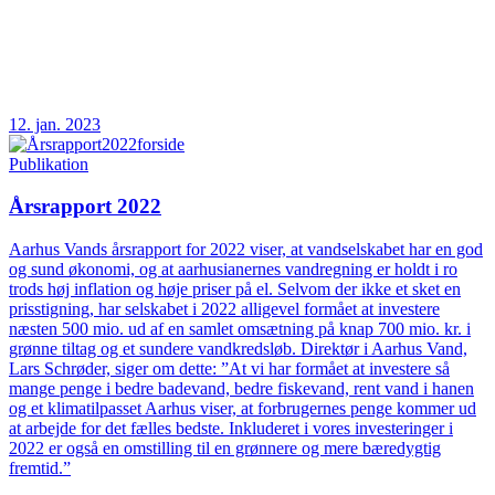
12. jan. 2023
Publikation
Årsrapport 2022
Aarhus Vands årsrapport for 2022 viser, at vandselskabet har en god
og sund økonomi, og at aarhusianernes vandregning er holdt i ro
trods høj inflation og høje priser på el. Selvom der ikke et sket en
prisstigning, har selskabet i 2022 alligevel formået at investere
næsten 500 mio. ud af en samlet omsætning på knap 700 mio. kr. i
grønne tiltag og et sundere vandkredsløb. Direktør i Aarhus Vand,
Lars Schrøder, siger om dette: ”At vi har formået at investere så
mange penge i bedre badevand, bedre fiskevand, rent vand i hanen
og et klimatilpasset Aarhus viser, at forbrugernes penge kommer ud
at arbejde for det fælles bedste. Inkluderet i vores investeringer i
2022 er også en omstilling til en grønnere og mere bæredygtig
fremtid.”