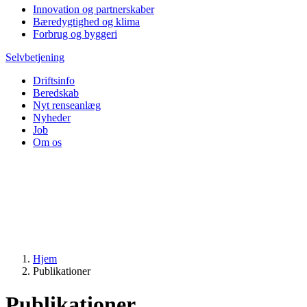
Innovation og partnerskaber
Bæredygtighed og klima
Forbrug og byggeri
Selvbetjening
Driftsinfo
Beredskab
Nyt renseanlæg
Nyheder
Job
Om os
Hjem
Publikationer
Publikationer