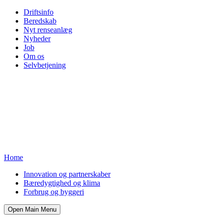
Driftsinfo
Beredskab
Nyt renseanlæg
Nyheder
Job
Om os
Selvbetjening
Home
Innovation og partnerskaber
Bæredygtighed og klima
Forbrug og byggeri
Open Main Menu