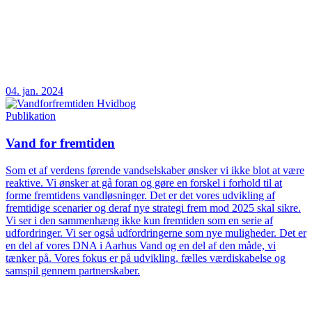
04. jan. 2024
Publikation
Vand for fremtiden
Som et af verdens førende vandselskaber ønsker vi ikke blot at være
reaktive. Vi ønsker at gå foran og gøre en forskel i forhold til at
forme fremtidens vandløsninger. Det er det vores udvikling af
fremtidige scenarier og deraf nye strategi frem mod 2025 skal sikre.
Vi ser i den sammenhæng ikke kun fremtiden som en serie af
udfordringer. Vi ser også udfordringerne som nye muligheder. Det er
en del af vores DNA i Aarhus Vand og en del af den måde, vi
tænker på. Vores fokus er på udvikling, fælles værdiskabelse og
samspil gennem partnerskaber.