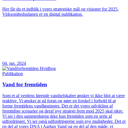
Her får du et indblik i vores strategiske mål og visioner for 2025.
Virksomhedsplanen er en digital publikation.
04. jan. 2024
Publikation
Vand for fremtiden
Som et af verdens førende vandselskaber ønsker vi ikke blot at være
reaktive. Vi ønsker at gå foran og gøre en forskel i forhold til at
forme fremtidens vandløsninger. Det er det vores udvikling af
fremtidige scenarier og deraf nye strategi frem mod 2025 skal sikre.
Vi ser i den sammenhæng ikke kun fremtiden som en serie af
udfordringer. Vi ser også udfordringerne som nye muligheder. Det er
en del af vores DNA i Aarhus Vand og en del af den måde, vi