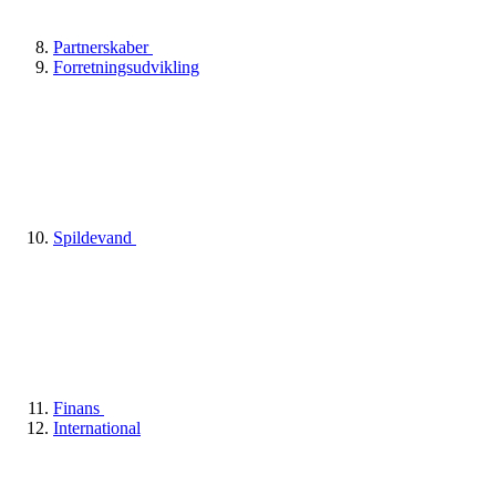
Partnerskaber
Forretningsudvikling
Spildevand
Finans
International