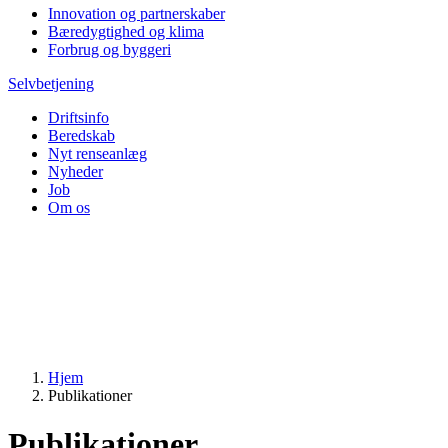
Innovation og partnerskaber
Bæredygtighed og klima
Forbrug og byggeri
Selvbetjening
Driftsinfo
Beredskab
Nyt renseanlæg
Nyheder
Job
Om os
Hjem
Publikationer
Publikationer