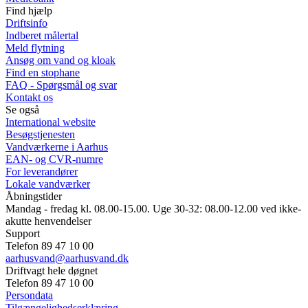
Find hjælp
Driftsinfo
Indberet målertal
Meld flytning
Ansøg om vand og kloak
Find en stophane
FAQ - Spørgsmål og svar
Kontakt os
Se også
International website
Besøgstjenesten
Vandværkerne i Aarhus
EAN- og CVR-numre
For leverandører
Lokale vandværker
Åbningstider
Mandag - fredag kl. 08.00-15.00. Uge 30-32: 08.00-12.00 ved ikke-
akutte henvendelser
Support
Telefon 89 47 10 00
aarhusvand@aarhusvand.dk
Driftvagt hele døgnet
Telefon 89 47 10 00
Persondata
Tilgængelighedserklæring