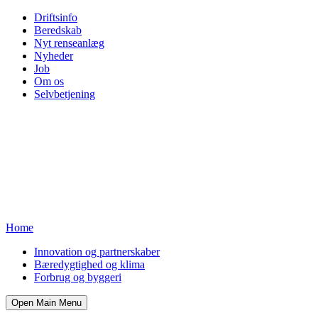
Driftsinfo
Beredskab
Nyt renseanlæg
Nyheder
Job
Om os
Selvbetjening
Home
Innovation og partnerskaber
Bæredygtighed og klima
Forbrug og byggeri
Open Main Menu