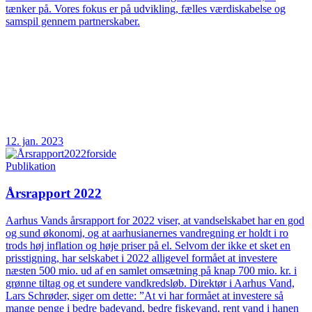
tænker på. Vores fokus er på udvikling, fælles værdiskabelse og
samspil gennem partnerskaber.
12. jan. 2023
Publikation
Årsrapport 2022
Aarhus Vands årsrapport for 2022 viser, at vandselskabet har en god
og sund økonomi, og at aarhusianernes vandregning er holdt i ro
trods høj inflation og høje priser på el. Selvom der ikke et sket en
prisstigning, har selskabet i 2022 alligevel formået at investere
næsten 500 mio. ud af en samlet omsætning på knap 700 mio. kr. i
grønne tiltag og et sundere vandkredsløb. Direktør i Aarhus Vand,
Lars Schrøder, siger om dette: ”At vi har formået at investere så
mange penge i bedre badevand, bedre fiskevand, rent vand i hanen