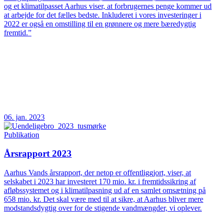
og et klimatilpasset Aarhus viser, at forbrugernes penge kommer ud
at arbejde for det fælles bedste. Inkluderet i vores investeringer i
2022 er også en omstilling til en grønnere og mere bæredygtig
fremtid.”
06. jan. 2023
Publikation
Årsrapport 2023
Aarhus Vands årsrapport, der netop er offentliggjort, viser, at
selskabet i 2023 har investeret 170 mio. kr. i fremtidssikring af
afløbssystemet og i klimatilpasning ud af en samlet omsætning på
658 mio. kr. Det skal være med til at sikre, at Aarhus bliver mere
modstandsdygtig over for de stigende vandmængder, vi oplever.