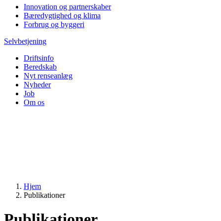
Innovation og partnerskaber
Bæredygtighed og klima
Forbrug og byggeri
Selvbetjening
Driftsinfo
Beredskab
Nyt renseanlæg
Nyheder
Job
Om os
Hjem
Publikationer
Publikationer