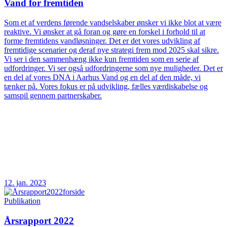
Vand for fremtiden
Som et af verdens førende vandselskaber ønsker vi ikke blot at være
reaktive. Vi ønsker at gå foran og gøre en forskel i forhold til at
forme fremtidens vandløsninger. Det er det vores udvikling af
fremtidige scenarier og deraf nye strategi frem mod 2025 skal sikre.
Vi ser i den sammenhæng ikke kun fremtiden som en serie af
udfordringer. Vi ser også udfordringerne som nye muligheder. Det er
en del af vores DNA i Aarhus Vand og en del af den måde, vi
tænker på. Vores fokus er på udvikling, fælles værdiskabelse og
samspil gennem partnerskaber.
12. jan. 2023
Publikation
Årsrapport 2022