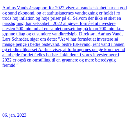
Aarhus Vands årsrapport for 2022 viser, at vandselskabet har en god
og sund økonomi, og at aarhusianernes vandregning er holdt i ro
trods høj inflation og høje priser på el. Selvom der ikke et sket en
prisstigning, har selskabet i 2022 alligevel formået at investere
næsten 500 mio. ud af en samlet omsætning på knap 700 mio. kr. i
grønne tiltag og et sundere vandkredsløb. Direktør i Aarhus Vand,
Lars Schrøder, siger om dette: ”At vi har formået at investere så
mange penge i bedre badevand, bedre fiskevand, rent vand i hanen
og et klimatilpasset Aarhus viser, at forbrugernes penge kommer ud
at arbejde for det fælles bedste. Inkluderet i vores investeringer i
2022 er også en omstilling til en grønnere og mere bæredygtig
fremtid.”
06. jan. 2023