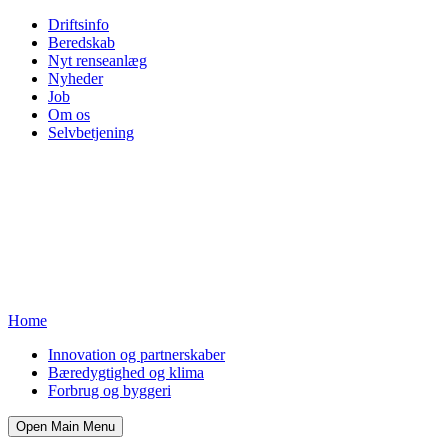
Driftsinfo
Beredskab
Nyt renseanlæg
Nyheder
Job
Om os
Selvbetjening
Home
Innovation og partnerskaber
Bæredygtighed og klima
Forbrug og byggeri
Open Main Menu