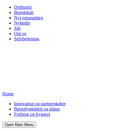
Driftsinfo
Beredskab
Nyt renseanlæg
Nyheder
Job
Om os
Selvbetjening
Home
Innovation og partnerskaber
Bæredygtighed og klima
Forbrug og byggeri
Open Main Menu