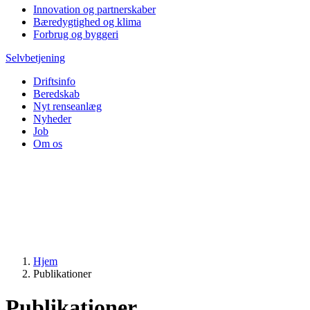
Innovation og partnerskaber
Bæredygtighed og klima
Forbrug og byggeri
Selvbetjening
Driftsinfo
Beredskab
Nyt renseanlæg
Nyheder
Job
Om os
Hjem
Publikationer
Publikationer