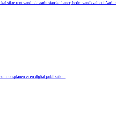
skal sikre rent vand i de aarhusianske haner, bedre vandkvalitet i Aarhus
ksomhedsplanen er en digital publikation.