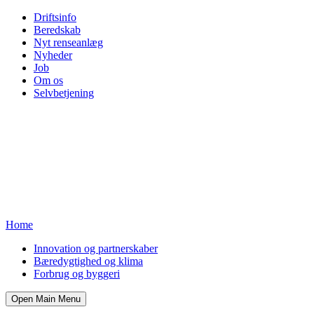
Driftsinfo
Beredskab
Nyt renseanlæg
Nyheder
Job
Om os
Selvbetjening
Home
Innovation og partnerskaber
Bæredygtighed og klima
Forbrug og byggeri
Open Main Menu