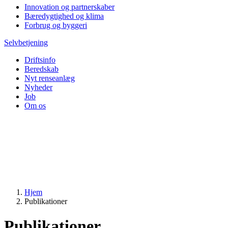
Innovation og partnerskaber
Bæredygtighed og klima
Forbrug og byggeri
Selvbetjening
Driftsinfo
Beredskab
Nyt renseanlæg
Nyheder
Job
Om os
Hjem
Publikationer
Publikationer