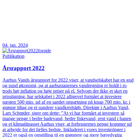
04. jan. 2024
Publikation
Årsrapport 2022
Aarhus Vands årsrapport for 2022 viser, at vandselskabet har en god
og sund økonomi, og at aarhusianernes vandregning er holdt i ro
trods høj inflation og høje priser på el. Selvom der ikke et sket en
prisstigning, har selskabet i 2022 alligevel formået at investere
næsten 500 mio. ud af en samlet omsætning på knap 700 mio. kr. i
grønne tiltag og et sundere vandkredsløb. Direktør i Aarhus Vand,
Lars Schrøder, siger om dette: ”At vi har formået at investere så
mange penge i bedre badevand, bedre fiskevand, rent vand i hanen
og et klimatilpasset Aarhus viser, at forbrugernes penge kommer ud
at arbejde for det fælles bedste. Inkluderet i vores investeringer i
2022 er også en omstilling til en grønnere og mere bæredygtig