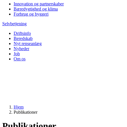
Innovation og partnerskaber
Bæredygtighed og klima
Forbrug og byggeri
Selvbetjening
Driftsinfo
Beredskab
Nyt renseanlæg
Nyheder
Job
Om os
Hjem
Publikationer
Publikationer