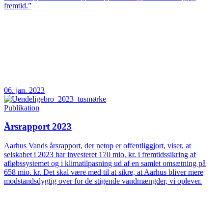
fremtid.”
06. jan. 2023
Publikation
Årsrapport 2023
Aarhus Vands årsrapport, der netop er offentliggjort, viser, at
selskabet i 2023 har investeret 170 mio. kr. i fremtidssikring af
afløbssystemet og i klimatilpasning ud af en samlet omsætning på
658 mio. kr. Det skal være med til at sikre, at Aarhus bliver mere
modstandsdygtig over for de stigende vandmængder, vi oplever.