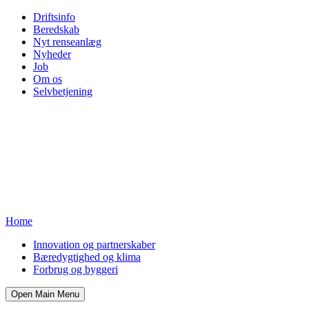
Driftsinfo
Beredskab
Nyt renseanlæg
Nyheder
Job
Om os
Selvbetjening
Home
Innovation og partnerskaber
Bæredygtighed og klima
Forbrug og byggeri
Open Main Menu