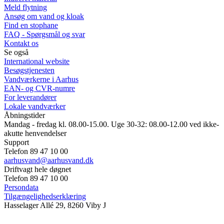
Meld flytning
Ansøg om vand og kloak
Find en stophane
FAQ - Spørgsmål og svar
Kontakt os
Se også
International website
Besøgstjenesten
Vandværkerne i Aarhus
EAN- og CVR-numre
For leverandører
Lokale vandværker
Åbningstider
Mandag - fredag kl. 08.00-15.00. Uge 30-32: 08.00-12.00 ved ikke-
akutte henvendelser
Support
Telefon 89 47 10 00
aarhusvand@aarhusvand.dk
Driftvagt hele døgnet
Telefon 89 47 10 00
Persondata
Tilgængelighedserklæring
Hasselager Allé 29, 8260 Viby J