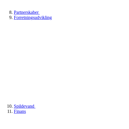
Partnerskaber
Forretningsudvikling
Spildevand
Finans